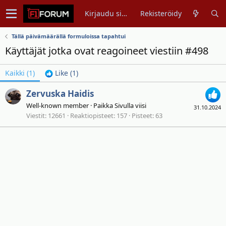
Kirjaudu sisään
Rekisteröidy
Tällä päivämäärällä formuloissa tapahtui
Käyttäjät jotka ovat reagoineet viestiin #498
Kaikki
(1)
Like
(1)
Zervuska Haidis
Well-known member
·
Paikka
Sivulla viisi
31.10.2024
Viestit
12661
Reaktiopisteet
157
Pisteet
63