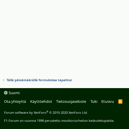
Tällä päivämäärällä formuloissa tapahtui
Suomi
Ota yhteyttä
Käyttöehdot
Tietosuojaseloste
Tuki
Etusivu
R
S
S
®
Forum software by XenForo
© 2010-2020 XenForo Ltd.
F1-Forum on vuonna 1998 perustettu moottoriurheilun keskustelupalsta.