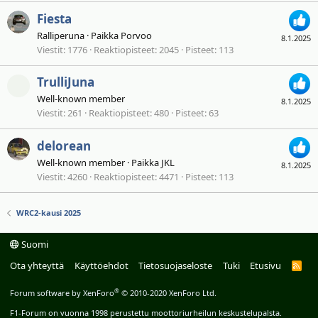
Fiesta
Ralliperuna
·
Paikka
Porvoo
8.1.2025
Viestit
1776
Reaktiopisteet
2045
Pisteet
113
TrulliJuna
Well-known member
8.1.2025
Viestit
261
Reaktiopisteet
480
Pisteet
63
delorean
Well-known member
·
Paikka
JKL
8.1.2025
Viestit
4260
Reaktiopisteet
4471
Pisteet
113
WRC2-kausi 2025
Suomi
Ota yhteyttä
Käyttöehdot
Tietosuojaseloste
Tuki
Etusivu
R
S
S
®
Forum software by XenForo
© 2010-2020 XenForo Ltd.
F1-Forum on vuonna 1998 perustettu moottoriurheilun keskustelupalsta.