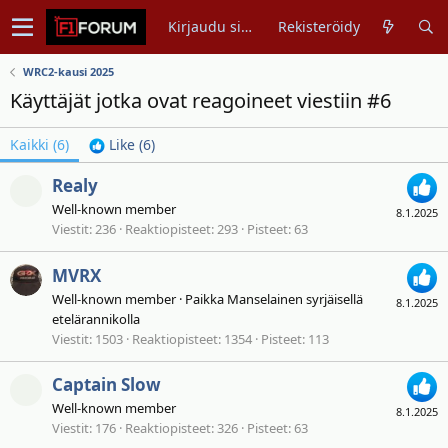
Kirjaudu sisään
Rekisteröidy
WRC2-kausi 2025
Käyttäjät jotka ovat reagoineet viestiin #6
Kaikki
(6)
Like
(6)
Realy
Well-known member
8.1.2025
Viestit
236
Reaktiopisteet
293
Pisteet
63
MVRX
Well-known member
·
Paikka
Manselainen syrjäisellä
8.1.2025
etelärannikolla
Viestit
1503
Reaktiopisteet
1354
Pisteet
113
Captain Slow
Well-known member
8.1.2025
Viestit
176
Reaktiopisteet
326
Pisteet
63