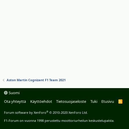
Aston Martin Cognizant F1 Team 2021
Suomi
Ota yhteyttä
Käyttöehdot
Tietosuojaseloste
Tuki
Etusivu
R
S
S
®
Forum software by XenForo
© 2010-2020 XenForo Ltd.
F1-Forum on vuonna 1998 perustettu moottoriurheilun keskustelupalsta.