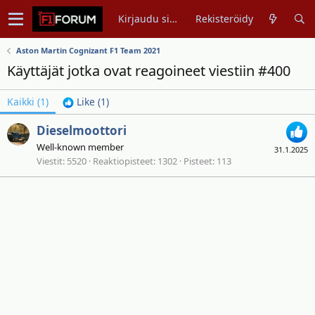
Kirjaudu sisään
Rekisteröidy
Aston Martin Cognizant F1 Team 2021
Käyttäjät jotka ovat reagoineet viestiin #400
Kaikki
(1)
Like
(1)
Dieselmoottori
Well-known member
31.1.2025
Viestit
5520
Reaktiopisteet
1302
Pisteet
113