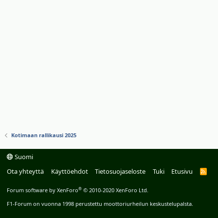
Kotimaan rallikausi 2025
Suomi
Ota yhteyttä
Käyttöehdot
Tietosuojaseloste
Tuki
Etusivu
R
S
S
®
Forum software by XenForo
© 2010-2020 XenForo Ltd.
F1-Forum on vuonna 1998 perustettu moottoriurheilun keskustelupalsta.