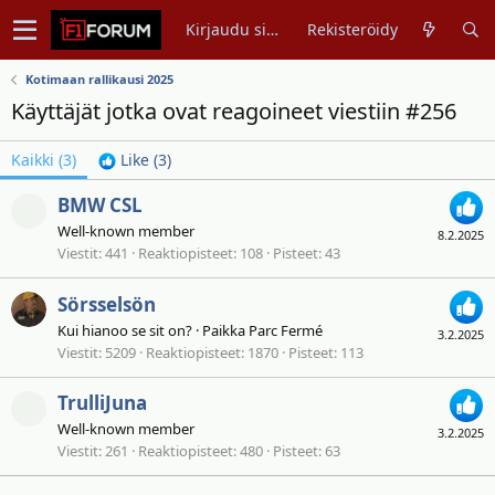
Kirjaudu sisään
Rekisteröidy
Kotimaan rallikausi 2025
Käyttäjät jotka ovat reagoineet viestiin #256
Kaikki
(3)
Like
(3)
BMW CSL
Well-known member
8.2.2025
Viestit
441
Reaktiopisteet
108
Pisteet
43
Sörsselsön
Kui hianoo se sit on?
·
Paikka
Parc Fermé
3.2.2025
Viestit
5209
Reaktiopisteet
1870
Pisteet
113
TrulliJuna
Well-known member
3.2.2025
Viestit
261
Reaktiopisteet
480
Pisteet
63