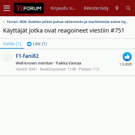
Kirjaudu sisään
Rekisteröidy
Ferrari 2026: Kuskien pitäisi puhua vähemmän ja markkinoida autoa lujempaa
Käyttäjät jotka ovat reagoineet viestiin #751
Kaikki
(1)
Like
(1)
F1-fani82
Well-known member
·
Paikka
Vantaa
1.3.2025
Viestit
9341
Reaktiopisteet
1148
Pisteet
113