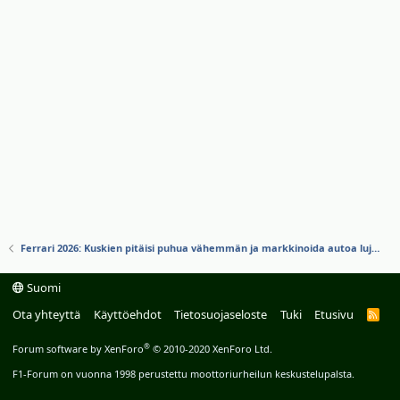
Ferrari 2026: Kuskien pitäisi puhua vähemmän ja markkinoida autoa lujempaa
Suomi
Ota yhteyttä
Käyttöehdot
Tietosuojaseloste
Tuki
Etusivu
R
S
S
®
Forum software by XenForo
© 2010-2020 XenForo Ltd.
F1-Forum on vuonna 1998 perustettu moottoriurheilun keskustelupalsta.