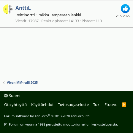
AnttiL
Reittinörtti
·
Paikka
Tampereen lenkki
23.5.2025
Viestit
17987
Reaktiopisteet
14133
Pisteet
113
Viron MM-ralli 2025
Suomi
Ota yhteyttä
Käyttöehdot
Tietosuojaseloste
Tuki
Etusivu
R
S
S
®
Forum software by XenForo
© 2010-2020 XenForo Ltd.
F1-Forum on vuonna 1998 perustettu moottoriurheilun keskustelupalsta.