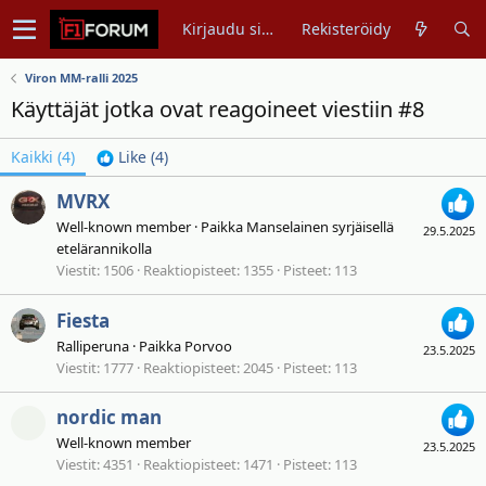
Kirjaudu sisään
Rekisteröidy
Viron MM-ralli 2025
Käyttäjät jotka ovat reagoineet viestiin #8
Kaikki
(4)
Like
(4)
MVRX
Well-known member
·
Paikka
Manselainen syrjäisellä
29.5.2025
etelärannikolla
Viestit
1506
Reaktiopisteet
1355
Pisteet
113
Fiesta
Ralliperuna
·
Paikka
Porvoo
23.5.2025
Viestit
1777
Reaktiopisteet
2045
Pisteet
113
nordic man
Well-known member
23.5.2025
Viestit
4351
Reaktiopisteet
1471
Pisteet
113