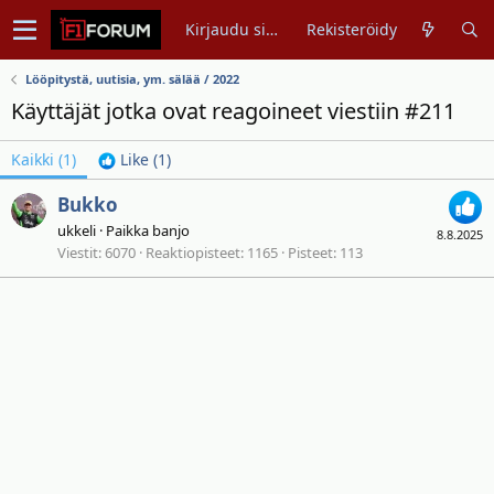
Kirjaudu sisään
Rekisteröidy
Lööpitystä, uutisia, ym. sälää / 2022
Käyttäjät jotka ovat reagoineet viestiin #211
Kaikki
(1)
Like
(1)
Bukko
ukkeli
·
Paikka
banjo
8.8.2025
Viestit
6070
Reaktiopisteet
1165
Pisteet
113