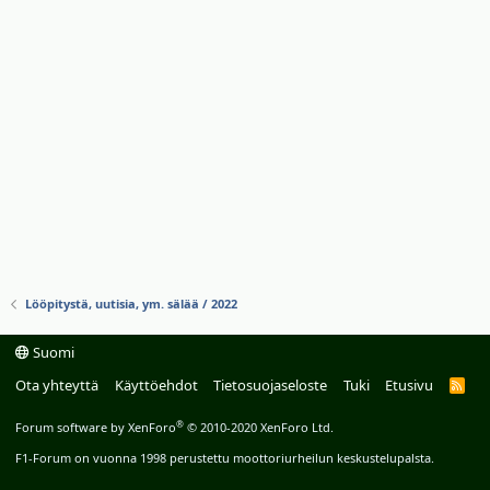
Lööpitystä, uutisia, ym. sälää / 2022
Suomi
Ota yhteyttä
Käyttöehdot
Tietosuojaseloste
Tuki
Etusivu
R
S
S
®
Forum software by XenForo
© 2010-2020 XenForo Ltd.
F1-Forum on vuonna 1998 perustettu moottoriurheilun keskustelupalsta.