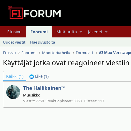
Etusivu
Foorumi
Mitä uutta
Jäsenet
Uudet viestit
Hae sivustolta
Etusivu
Foorumi
Moottoriurheilu
Formula 1
Käyttäjät jotka ovat reagoineet viestii
Kaikki
(1)
Like
(1)
The Hallikainen™
Muusikko
Viestit
7768
Reaktiopisteet
3050
Pisteet
113