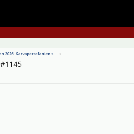
#3 Max Verstappen 2026: Karvapersefanien sankari
n #1145