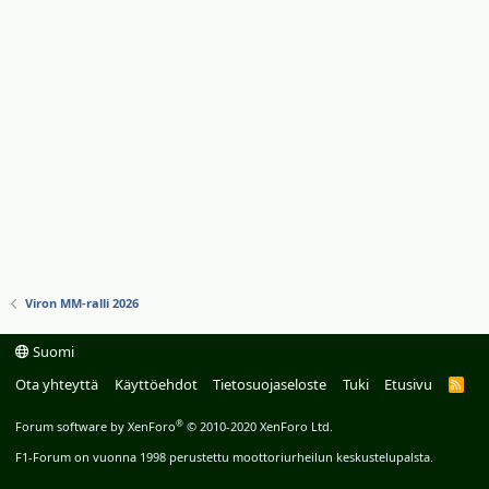
Viron MM-ralli 2026
Suomi
Ota yhteyttä
Käyttöehdot
Tietosuojaseloste
Tuki
Etusivu
R
S
S
®
Forum software by XenForo
© 2010-2020 XenForo Ltd.
F1-Forum on vuonna 1998 perustettu moottoriurheilun keskustelupalsta.