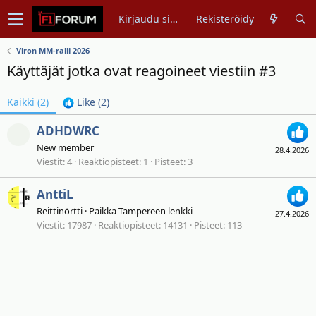
Kirjaudu sisään
Rekisteröidy
Viron MM-ralli 2026
Käyttäjät jotka ovat reagoineet viestiin #3
Kaikki
(2)
Like
(2)
ADHDWRC
New member
28.4.2026
Viestit
4
Reaktiopisteet
1
Pisteet
3
AnttiL
Reittinörtti
·
Paikka
Tampereen lenkki
27.4.2026
Viestit
17987
Reaktiopisteet
14131
Pisteet
113