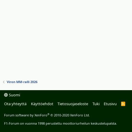
Viron MM-ralli 2026
Suomi
Ota yhteyttä
Käyttöehdot
Tietosuojaseloste
Tuki
Etusivu
R
S
S
®
Forum software by XenForo
© 2010-2020 XenForo Ltd.
F1-Forum on vuonna 1998 perustettu moottoriurheilun keskustelupalsta.