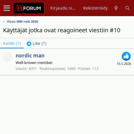
Kirjaudu sisään
Rekisteröidy
Viron MM-ralli 2026
Käyttäjät jotka ovat reagoineet viestiin #10
Kaikki
(1)
Like
(1)
nordic man
Well-known member
15.5.2026
Viestit
4351
Reaktiopisteet
1469
Pisteet
113