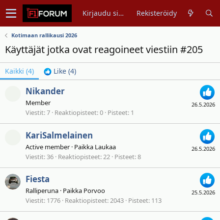
Kirjaudu sisään
Rekisteröidy
Kotimaan rallikausi 2026
Käyttäjät jotka ovat reagoineet viestiin #205
Kaikki
(4)
Like
(4)
Nikander
Member
26.5.2026
Viestit
7
Reaktiopisteet
0
Pisteet
1
KariSalmelainen
Active member
·
Paikka
Laukaa
26.5.2026
Viestit
36
Reaktiopisteet
22
Pisteet
8
Fiesta
Ralliperuna
·
Paikka
Porvoo
25.5.2026
Viestit
1776
Reaktiopisteet
2043
Pisteet
113