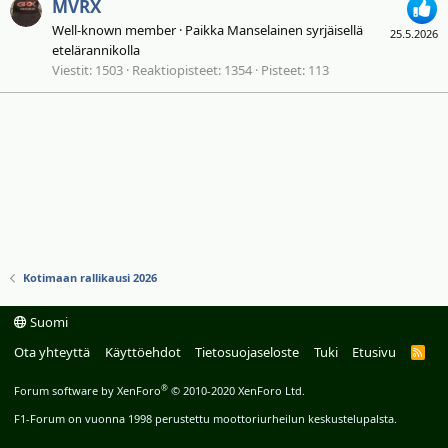
MVRX
Well-known member
·
Paikka
Manselainen syrjäisellä
25.5.2026
etelärannikolla
Viestit
1503
Reaktiopisteet
1354
Pisteet
113
Kotimaan rallikausi 2026
Suomi
Ota yhteyttä
Käyttöehdot
Tietosuojaseloste
Tuki
Etusivu
R
S
S
®
Forum software by XenForo
© 2010-2020 XenForo Ltd.
F1-Forum on vuonna 1998 perustettu moottoriurheilun keskustelupalsta.