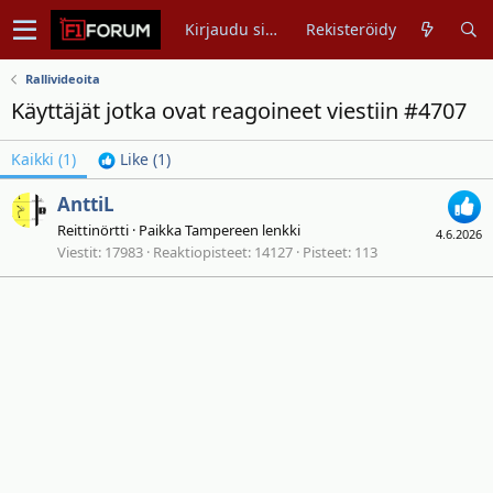
Kirjaudu sisään
Rekisteröidy
Rallivideoita
Käyttäjät jotka ovat reagoineet viestiin #4707
Kaikki
(1)
Like
(1)
AnttiL
Reittinörtti
·
Paikka
Tampereen lenkki
4.6.2026
Viestit
17983
Reaktiopisteet
14127
Pisteet
113