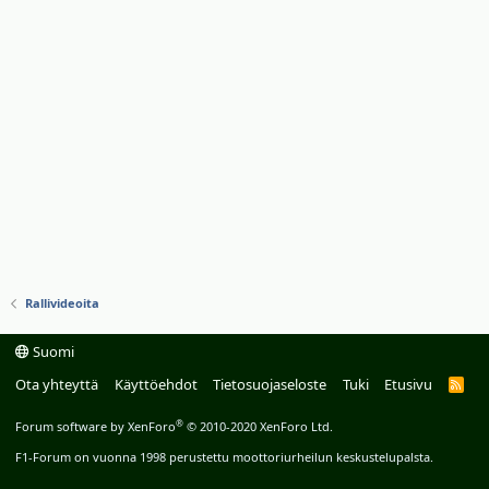
Rallivideoita
Suomi
Ota yhteyttä
Käyttöehdot
Tietosuojaseloste
Tuki
Etusivu
R
S
S
®
Forum software by XenForo
© 2010-2020 XenForo Ltd.
F1-Forum on vuonna 1998 perustettu moottoriurheilun keskustelupalsta.