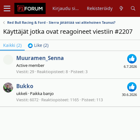
Kirjaudu sisään
Rekisteröidy
Red Bull Racing & Ford - Sierra jätättää vai alitehoinen Taunus?
Käyttäjät jotka ovat reagoineet viestiin #2207
Kaikki
(2)
Like
(2)
Muuramen_Senna
Active member
6.7.2026
Viestit
29
Reaktiopisteet
8
Pisteet
3
Bukko
ukkeli
·
Paikka
banjo
30.6.2026
Viestit
6072
Reaktiopisteet
1165
Pisteet
113