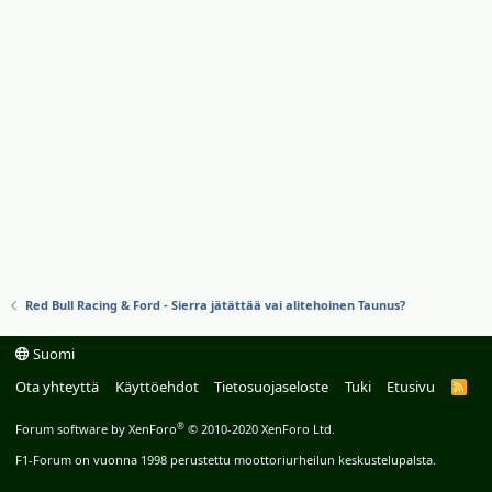
Red Bull Racing & Ford - Sierra jätättää vai alitehoinen Taunus?
Suomi
Ota yhteyttä
Käyttöehdot
Tietosuojaseloste
Tuki
Etusivu
R
S
S
®
Forum software by XenForo
© 2010-2020 XenForo Ltd.
F1-Forum on vuonna 1998 perustettu moottoriurheilun keskustelupalsta.