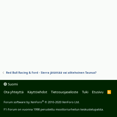
Red Bull Racing & Ford - Sierra jätättää vai alitehoinen Taunus?
Suomi
Ota yhteyttä
Käyttöehdot
Tietosuojaseloste
Tuki
Etusivu
R
S
S
®
Forum software by XenForo
© 2010-2020 XenForo Ltd.
F1-Forum on vuonna 1998 perustettu moottoriurheilun keskustelupalsta.