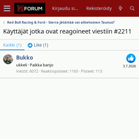
Kirjaudu sisään
Rekisteröidy
Red Bull Racing & Ford - Sierra jätättää vai alitehoinen Taunus?
Käyttäjät jotka ovat reagoineet viestiin #2211
Kaikki
(1)
Like
(1)
Bukko
ukkeli
·
Paikka
banjo
3.7.2026
Viestit
6072
Reaktiopisteet
1165
Pisteet
113