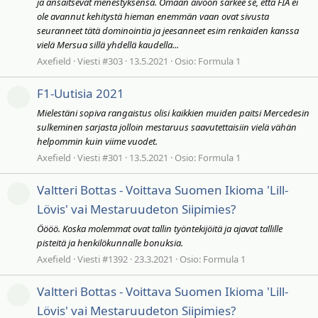
ja ansaitsevat menestyksensä. Omaan aivoon särkee se, että FIA ei
ole avannut kehitystä hieman enemmän vaan ovat sivusta
seuranneet tätä dominointia ja jeesanneet esim renkaiden kanssa
vielä Mersua sillä yhdellä kaudella...
Axefield
Viesti #303
13.5.2021
Osio:
Formula 1
F1-Uutisia 2021
Mielestäni sopiva rangaistus olisi kaikkien muiden paitsi Mercedesin
sulkeminen sarjasta jolloin mestaruus saavutettaisiin vielä vähän
helpommin kuin viime vuodet.
Axefield
Viesti #301
13.5.2021
Osio:
Formula 1
Valtteri Bottas - Voittava Suomen Ikioma 'Lill-
Lövis' vai Mestaruudeton Siipimies?
Öööö. Koska molemmat ovat tallin työntekijöitä ja ajavat tallille
pisteitä ja henkilökunnalle bonuksia.
Axefield
Viesti #1392
23.3.2021
Osio:
Formula 1
Valtteri Bottas - Voittava Suomen Ikioma 'Lill-
Lövis' vai Mestaruudeton Siipimies?