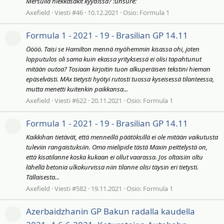
Mersulla hiekkasäkit kyydissä? :unsure:
Axefield
Viesti #46
10.12.2021
Osio:
Formula 1
Formula 1 - 2021 - 19 - Brasilian GP 14.11
Öööö. Taisi se Hamilton mennä myöhemmin kisassa ohi, joten
lopputulos oli sama kuin ekassa yrityksessä ei olisi tapahtunut
mitään outoa? Tosiaan kirjoitin tuon alkuperäisen tekstini hieman
epäselvästi. MAx tietysti hyötyi rutosti tuossa kyseisessä tilanteessa,
mutta menetti kuitenkin paikkansa...
Axefield
Viesti #622
20.11.2021
Osio:
Formula 1
Formula 1 - 2021 - 19 - Brasilian GP 14.11
Kaikkihan tietävät, että menneillä päätöksillä ei ole mitään vaikutusta
tuleviin rangaistuksiin. Oma mielipide tästä Maxin peittelystä on,
että kisatilanne koska kukaan ei ollut vaarassa. Jos oltaisiin oltu
lähellä betonia ulkokurvissa niin tilanne olisi täysin eri tietysti.
Tällaisesta...
Axefield
Viesti #582
19.11.2021
Osio:
Formula 1
Azerbaidzhanin GP Bakun radalla kaudella