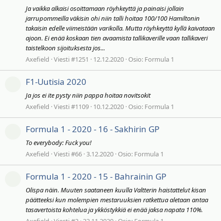
Ja vaikka alkaisi osoittamaan röyhkeyttä ja painaisi jollain
jarrupommeilla väkisin ohi niin talli hoitaa 100/100 Hamiltonin
takaisin edelle viimeistään varikolla. Mutta röyhkeyttä kyllä kaivataan
ajoon. Ei enää koskaan tien avaamista tallikaverille vaan tallikaveri
taistelkoon sijoituksesta jos...
Axefield
Viesti #1251
12.12.2020
Osio:
Formula 1
F1-Uutisia 2020
Ja jos ei ite pysty niin pappa hoitaa novitsokit
Axefield
Viesti #1109
10.12.2020
Osio:
Formula 1
Formula 1 - 2020 - 16 - Sakhirin GP
To everybody: Fuck you!
Axefield
Viesti #66
3.12.2020
Osio:
Formula 1
Formula 1 - 2020 - 15 - Bahrainin GP
Olispa näin. Muuten saataneen kuulla Valtterin haistattelut kisan
päätteeksi kun molempien mestaruuksien ratkettua aletaan antaa
tasavertoista kohtelua ja ykköstykkiä ei enää jaksa napata 110%.
Axefield
Viesti #2
22.11.2020
Osio:
Formula 1