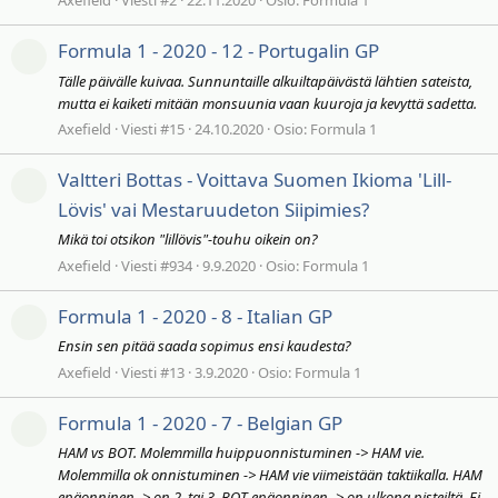
Formula 1 - 2020 - 12 - Portugalin GP
Tälle päivälle kuivaa. Sunnuntaille alkuiltapäivästä lähtien sateista,
mutta ei kaiketi mitään monsuunia vaan kuuroja ja kevyttä sadetta.
Axefield
Viesti #15
24.10.2020
Osio:
Formula 1
Valtteri Bottas - Voittava Suomen Ikioma 'Lill-
Lövis' vai Mestaruudeton Siipimies?
Mikä toi otsikon "lillövis"-touhu oikein on?
Axefield
Viesti #934
9.9.2020
Osio:
Formula 1
Formula 1 - 2020 - 8 - Italian GP
Ensin sen pitää saada sopimus ensi kaudesta?
Axefield
Viesti #13
3.9.2020
Osio:
Formula 1
Formula 1 - 2020 - 7 - Belgian GP
HAM vs BOT. Molemmilla huippuonnistuminen -> HAM vie.
Molemmilla ok onnistuminen -> HAM vie viimeistään taktiikalla. HAM
epäonninen -> on 2. tai 3. BOT epäonninen -> on ulkona pisteiltä. Ei