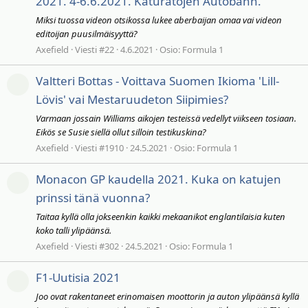
2021. 4-6.6.2021. Katuratojen Autobahn.
Miksi tuossa videon otsikossa lukee aberbaijan omaa vai videon
editoijan puusilmäisyyttä?
Axefield
Viesti #22
4.6.2021
Osio:
Formula 1
Valtteri Bottas - Voittava Suomen Ikioma 'Lill-
Lövis' vai Mestaruudeton Siipimies?
Varmaan jossain Williams aikojen testeissä vedellyt viikseen tosiaan.
Eikös se Susie siellä ollut silloin testikuskina?
Axefield
Viesti #1910
24.5.2021
Osio:
Formula 1
Monacon GP kaudella 2021. Kuka on katujen
prinssi tänä vuonna?
Taitaa kyllä olla jokseenkin kaikki mekaanikot englantilaisia kuten
koko talli ylipäänsä.
Axefield
Viesti #302
24.5.2021
Osio:
Formula 1
F1-Uutisia 2021
Joo ovat rakentaneet erinomaisen moottorin ja auton ylipäänsä kyllä