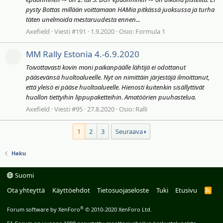
pysty Bottas millään voittamaan HAMia pitkässä juoksussa ja turha
täten unelmoida mestaruudesta ennen...
Axefield
Viesti #191
1.9.2020
Osio:
Formula 1
MM Rally Estonia 4.-6.9.2020
Toivottavasti kovin moni paikanpäälle lähtijä ei odottanut
pääsevänsä huoltoalueelle. Nyt on nimittäin järjestäjä ilmoittanut,
että yleisö ei pääse huoltoalueelle. Hienosti kuitenkin sisällyttivät
huollon tiettyihin lippupaketteihin. Amatöörien puuhastelua.
Axefield
Viesti #95
27.8.2020
Osio:
Ralli
1
2
3
Seuraava
Haku
Suomi
Ota yhteyttä
Käyttöehdot
Tietosuojaseloste
Tuki
Etusivu
R
S
S
®
Forum software by XenForo
© 2010-2020 XenForo Ltd.