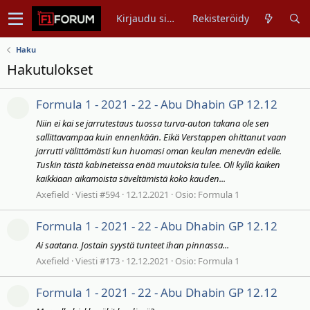
Kirjaudu sisään
Rekisteröidy
Haku
Hakutulokset
Formula 1 - 2021 - 22 - Abu Dhabin GP 12.12
Niin ei kai se jarrutestaus tuossa turva-auton takana ole sen
sallittavampaa kuin ennenkään. Eikä Verstappen ohittanut vaan
jarrutti välittömästi kun huomasi oman keulan menevän edelle.
Tuskin tästä kabineteissa enää muutoksia tulee. Oli kyllä kaiken
kaikkiaan aikamoista säveltämistä koko kauden...
Axefield
Viesti #594
12.12.2021
Osio:
Formula 1
Formula 1 - 2021 - 22 - Abu Dhabin GP 12.12
Ai saatana. Jostain syystä tunteet ihan pinnassa...
Axefield
Viesti #173
12.12.2021
Osio:
Formula 1
Formula 1 - 2021 - 22 - Abu Dhabin GP 12.12