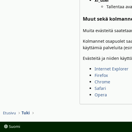
xf_user
Tallentaa ava
Muut sekä kolmanne
Muita evästeitä saatetaan
Kolmannet osapuolet saatt
käyttämiä palveluita (es
Evästeitä ja niiden käytt
Internet Explorer
Firefox
Chrome
Safari
Opera
Etusivu
Tuki
Suomi