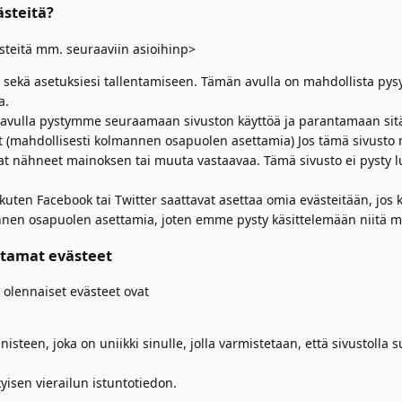
steitä?
steitä mm. seuraaviin asioihinp>
 sekä asetuksiesi tallentamiseen. Tämän avulla on mahdollista pysy
a.
 avulla pystymme seuraamaan sivuston käyttöä ja parantamaan sit
 (mahdollisesti kolmannen osapuolen asettamia) Jos tämä sivusto nä
at nähneet mainoksen tai muuta vastaavaa. Tämä sivusto ei pysty
kuten Facebook tai Twitter saattavat asettaa omia evästeitään, jos 
nen osapuolen asettamia, joten emme pysty käsittelemään niitä mil
ttamat evästeet
 olennaiset evästeet ovat
nisteen, joka on uniikki sinulle, jolla varmistetaan, että sivustolla
yisen vierailun istuntotiedon.