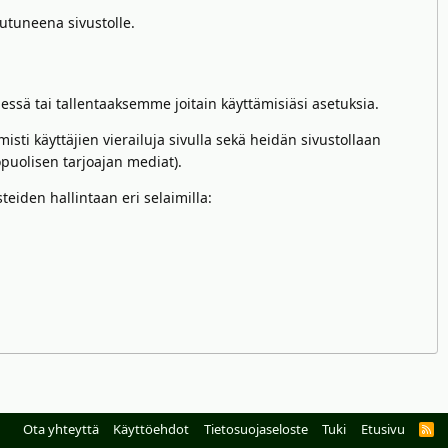
autuneena sivustolle.
äessä tai tallentaaksemme joitain käyttämisiäsi asetuksia.
sti käyttäjien vierailuja sivulla sekä heidän sivustollaan
opuolisen tarjoajan mediat).
teiden hallintaan eri selaimilla:
Ota yhteyttä
Käyttöehdot
Tietosuojaseloste
Tuki
Etusivu
R
S