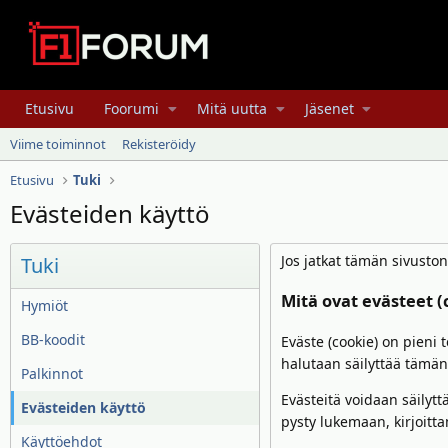
Etusivu
Foorumi
Mitä uutta
Jäsenet
Viime toiminnot
Rekisteröidy
Etusivu
Tuki
Evästeiden käyttö
Jos jatkat tämän sivusto
Tuki
Mitä ovat evästeet (
Hymiöt
BB-koodit
Eväste (cookie) on pieni t
halutaan säilyttää tämän
Palkinnot
Evästeitä voidaan säilyt
Evästeiden käyttö
pysty lukemaan, kirjoitt
Käyttöehdot