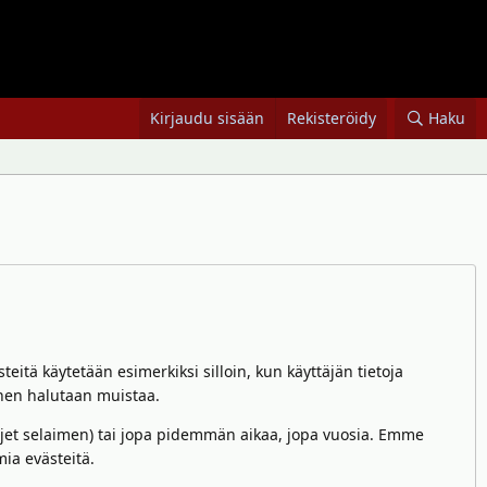
Kirjaudu sisään
Rekisteröidy
Haku
steitä käytetään esimerkiksi silloin, kun käyttäjän tietoja
inen halutaan muistaa.
suljet selaimen) tai jopa pidemmän aikaa, jopa vuosia. Emme
ia evästeitä.