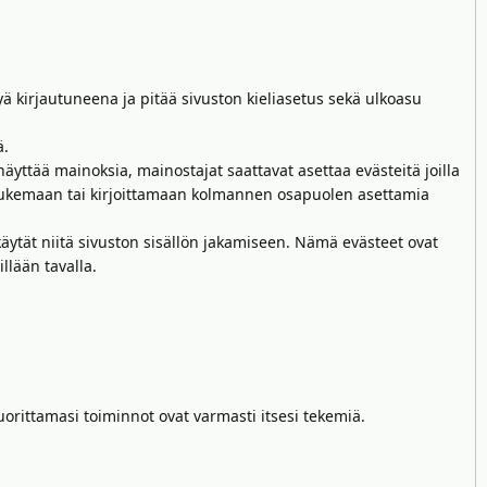
ä kirjautuneena ja pitää sivuston kieliasetus sekä ulkoasu
ä.
yttää mainoksia, mainostajat saattavat asettaa evästeitä joilla
 lukemaan tai kirjoittamaan kolmannen osapuolen asettamia
käytät niitä sivuston sisällön jakamiseen. Nämä evästeet ovat
lään tavalla.
 suorittamasi toiminnot ovat varmasti itsesi tekemiä.