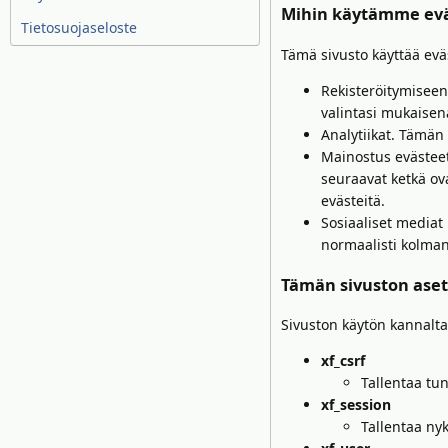
Mihin käytämme evä
Tietosuojaseloste
Tämä sivusto käyttää evä
Rekisteröitymiseen
valintasi mukaisen
Analytiikat. Tämän
Mainostus evästeet
seuraavat ketkä ov
evästeitä.
Sosiaaliset mediat 
normaalisti kolman
Tämän sivuston ase
Sivuston käytön kannalta
xf_csrf
Tallentaa tun
xf_session
Tallentaa nyk