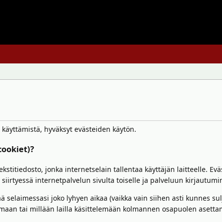
n käyttämistä, hyväksyt evästeiden käytön.
cookiet)?
ekstitiedosto, jonka internetselain tallentaa käyttäjän laitteelle. Evä
 siirtyessä internetpalvelun sivulta toiselle ja palveluun kirjautum
tää selaimessasi joko lyhyen aikaa (vaikka vain siihen asti kunnes 
amaan tai millään lailla käsittelemään kolmannen osapuolen asettam