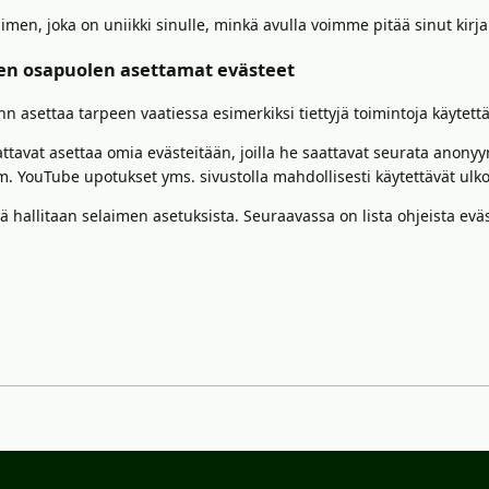
imen, joka on uniikki sinulle, minkä avulla voimme pitää sinut kirj
n osapuolen asettamat evästeet
n asettaa tarpeen vaatiessa esimerkiksi tiettyjä toimintoja käytett
avat asettaa omia evästeitään, joilla he saattavat seurata anonyymi
im. YouTube upotukset yms. sivustolla mahdollisesti käytettävät ulk
öä hallitaan selaimen asetuksista. Seuraavassa on lista ohjeista eväs