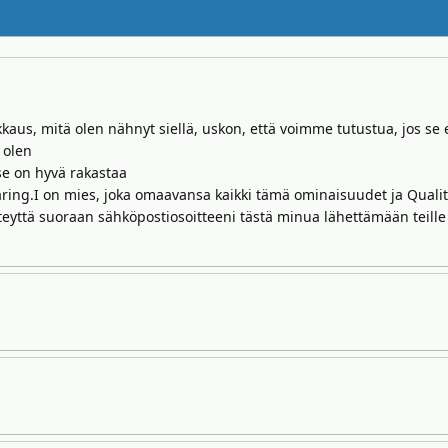
kkaus, mitä olen nähnyt siellä, uskon, että voimme tutustua, jos se 
 olen
se on hyvä rakastaa
 caring.I on mies, joka omaavansa kaikki tämä ominaisuudet ja Qualit
eyttä suoraan sähköpostiosoitteeni tästä minua lähettämään teille 