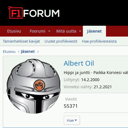
Etusivu
Foorumi
Mitä uutta
Jäsenet
Tämänhetkiset kävijät
Uudet profiiliviestit
Hae profiiliviesteistä
Etusivu
Jäsenet
Albert Oil
Hippi ja juntti
·
Paikka
Korviesi vä
Liittynyt
14.2.2000
Viimeksi nähty
21.2.2021
Viestit
55371
Hae