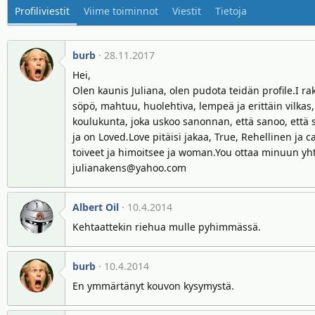
Profiliviestit
Viime toiminnot
Viestit
Tietoja
burb
28.11.2017
Hei,
Olen kaunis Juliana, olen pudota teidän profile.I ra
söpö, mahtuu, huolehtiva, lempeä ja erittäin vilkas,
koulukunta, joka uskoo sanonnan, että sanoo, että 
ja on Loved.Love pitäisi jakaa, True, Rehellinen ja
toiveet ja himoitsee ja woman.You ottaa minuun yht
julianakens@yahoo.com
Albert Oil
10.4.2014
Kehtaattekin riehua mulle pyhimmässä.
burb
10.4.2014
En ymmärtänyt kouvon kysymystä.