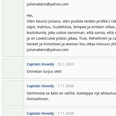
julianakens@yahoo.com
Hei,
Olen kaunis Juliana, olen pudota teidän profile.I ra
söpö, mahtuu, huolehtiva, lempeä ja erittäin vilkas,
koulukunta, joka uskoo sanonnan, että sanoo, että 
ja on Loved.Love pitäisi jakaa, True, Rehellinen ja
toiveet ja himoitsee ja woman.You ottaa minuun yht
julianakens@yahoo.com
Captain Howdy
29.1.2009
Onneton lurjus olet!
Captain Howdy
7.11.2008
Semmosta se kato on välillä. Koetappa nyt ahtautua
ihmisellinen.
Captain Howdy
7.11.2008