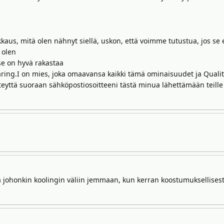
kkaus, mitä olen nähnyt siellä, uskon, että voimme tutustua, jos se 
 olen
se on hyvä rakastaa
 caring.I on mies, joka omaavansa kaikki tämä ominaisuudet ja Qualit
eyttä suoraan sähköpostiosoitteeni tästä minua lähettämään teille 
 johonkin koolingin väliin jemmaan, kun kerran koostumuksellisest