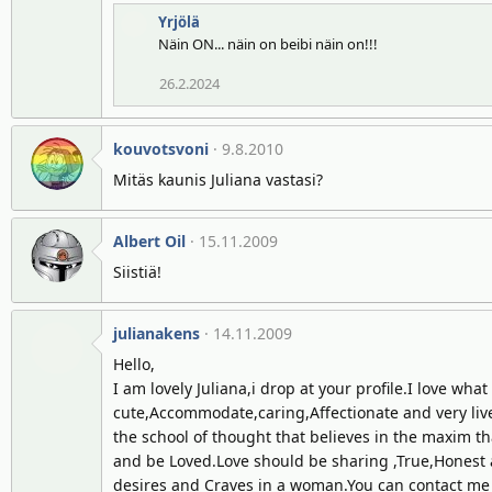
Yrjölä
Näin ON... näin on beibi näin on!!!
26.2.2024
kouvotsvoni
9.8.2010
Mitäs kaunis Juliana vastasi?
Albert Oil
15.11.2009
Siistiä!
julianakens
14.11.2009
Hello,
I am lovely Juliana,i drop at your profile.I love wha
cute,Accommodate,caring,Affectionate and very live
the school of thought that believes in the maxim tha
and be Loved.Love should be sharing ,True,Honest a
desires and Craves in a woman.You can contact me 