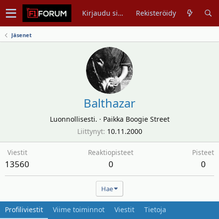
Kirjaudu sisään
Rekisteröidy
Jäsenet
Balthazar
Luonnollisesti.
·
Paikka
Boogie Street
Liittynyt
10.11.2000
Viestit
Reaktiopisteet
Pisteet
13560
0
0
Hae
Profiliviestit
Viime toiminnot
Viestit
Tietoja