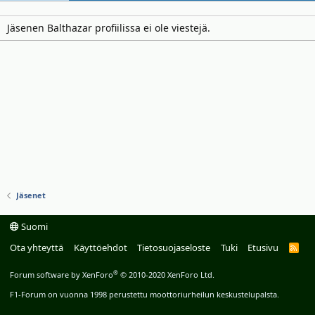
Jäsenen Balthazar profiilissa ei ole viestejä.
Jäsenet
Suomi
Ota yhteyttä
Käyttöehdot
Tietosuojaseloste
Tuki
Etusivu
R
S
S
®
Forum software by XenForo
© 2010-2020 XenForo Ltd.
F1-Forum on vuonna 1998 perustettu moottoriurheilun keskustelupalsta.