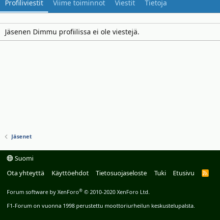
Profiliviestit
Viime toiminnot
Viestit
Tietoja
Jäsenen Dimmu profiilissa ei ole viestejä.
Jäsenet
Suomi
Ota yhteyttä
Käyttöehdot
Tietosuojaseloste
Tuki
Etusivu
R
S
S
®
Forum software by XenForo
© 2010-2020 XenForo Ltd.
F1-Forum on vuonna 1998 perustettu moottoriurheilun keskustelupalsta.