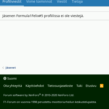
Profiliviestit
Viime toiminnot
Viestit
Tietoja
Jäsenen Formula1Felix#5 profiilissa ei ole viestejä.
Jäsenet
Suomi
Ota yhteyttä
Käyttöehdot
Tietosuojaseloste
Tuki
Etusivu
R
S
S
®
Forum software by XenForo
© 2010-2020 XenForo Ltd.
F1-Forum on vuonna 1998 perustettu moottoriurheilun keskustelupalsta.