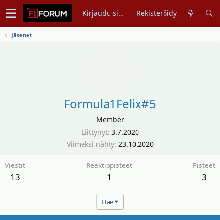
Kirjaudu sisään
Rekisteröidy
Jäsenet
Formula1Felix#5
Member
Liittynyt
3.7.2020
Viimeksi nähty
23.10.2020
Viestit
Reaktiopisteet
Pisteet
13
1
3
Hae