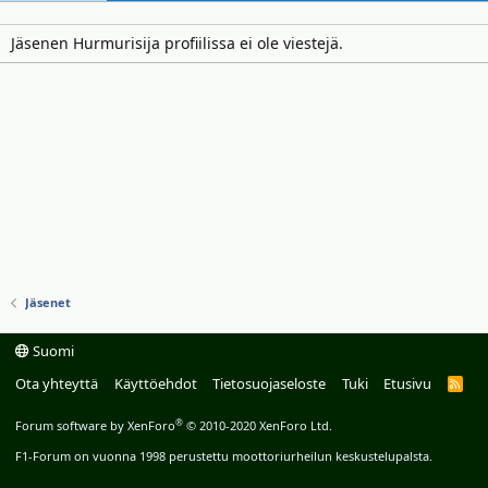
Jäsenen Hurmurisija profiilissa ei ole viestejä.
Jäsenet
Suomi
Ota yhteyttä
Käyttöehdot
Tietosuojaseloste
Tuki
Etusivu
R
S
S
®
Forum software by XenForo
© 2010-2020 XenForo Ltd.
F1-Forum on vuonna 1998 perustettu moottoriurheilun keskustelupalsta.