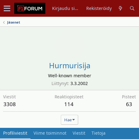
Kirjaudu sisään
Rekisteröidy
Jäsenet
Hurmurisija
Well-known member
Liittynyt
3.3.2002
Viestit
Reaktiopisteet
Pisteet
3308
114
63
Hae
Profiliviestit
Viime toiminnot
Viestit
Tietoja