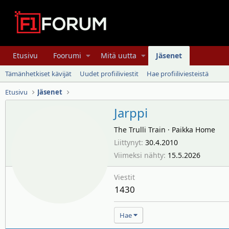
Etusivu
Foorumi
Mitä uutta
Jäsenet
Tämänhetkiset kävijät
Uudet profiiliviestit
Hae profiiliviesteistä
Etusivu
Jäsenet
Jarppi
The Trulli Train
·
Paikka
Home
Liittynyt
30.4.2010
Viimeksi nähty
15.5.2026
Viestit
1430
Hae