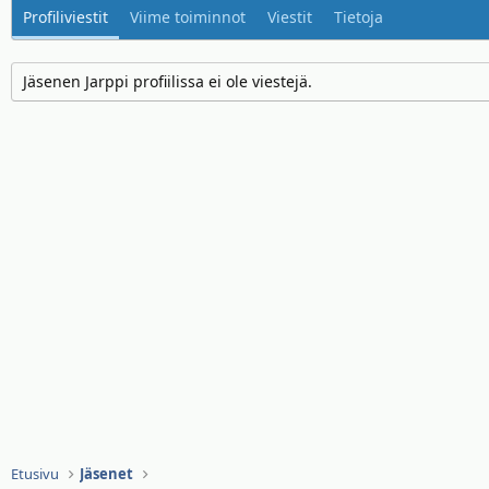
Profiliviestit
Viime toiminnot
Viestit
Tietoja
Jäsenen Jarppi profiilissa ei ole viestejä.
Etusivu
Jäsenet