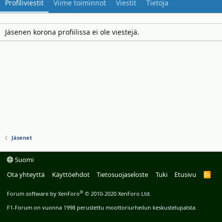
Profiliviestit
Viime toiminnot
Viestit
Tietoja
Jäsenen korona profiilissa ei ole viestejä.
Jäsenet
Suomi
Ota yhteyttä
Käyttöehdot
Tietosuojaseloste
Tuki
Etusivu
R
S
S
®
Forum software by XenForo
© 2010-2020 XenForo Ltd.
F1-Forum on vuonna 1998 perustettu moottoriurheilun keskustelupalsta.