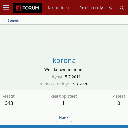
Kirjaudu sisään
Rekisteröidy
Jäsenet
korona
Well-known member
Liittynyt
5.7.2011
Viimeksi nähty
15.3.2020
Viestit
Reaktiopisteet
Pisteet
643
1
0
Hae