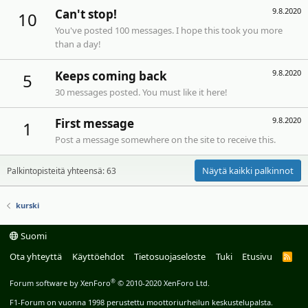
9.8.2020
Can't stop!
10
You've posted 100 messages. I hope this took you more
than a day!
9.8.2020
Keeps coming back
5
30 messages posted. You must like it here!
9.8.2020
First message
1
Post a message somewhere on the site to receive this.
Näytä kaikki palkinnot
Palkintopisteitä yhteensä: 63
kurski
Suomi
Ota yhteyttä
Käyttöehdot
Tietosuojaseloste
Tuki
Etusivu
R
S
S
®
Forum software by XenForo
© 2010-2020 XenForo Ltd.
F1-Forum on vuonna 1998 perustettu moottoriurheilun keskustelupalsta.