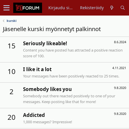
Kirjaudu sisään
Rekisteröidy
kurski
Jäsenelle kurski myönnetyt palkinnot
8.6.2024
Seriously likeable!
15
Content you have posted has attracted a positive reaction
score of 100.
4.11.2021
I like it a lot
10
Your messages have been positively reacted to 25 times.
9.8.2020
Somebody likes you
2
Somebody out there reacted positively to one of your
messages. Keep posting like that for more!
9.8.2020
Addicted
20
1,000 messages? Impressive!