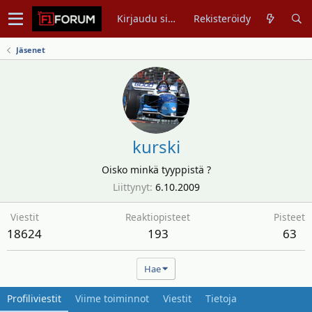
Kirjaudu sisään
Rekisteröidy
Jäsenet
kurski
Oisko minkä tyyppistä ?
Liittynyt
6.10.2009
Viestit
Reaktiopisteet
Pisteet
18624
193
63
Hae
Profiliviestit
Viime toiminnot
Viestit
Tietoja