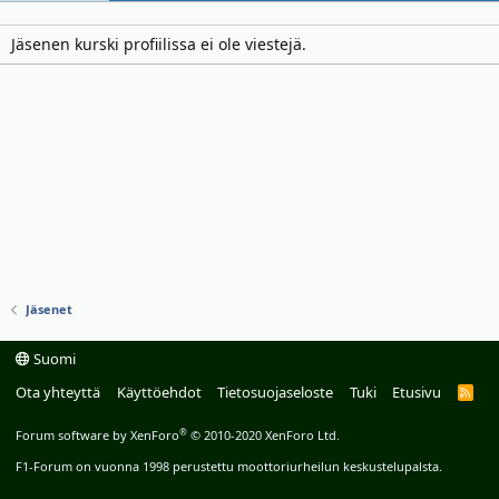
Jäsenen kurski profiilissa ei ole viestejä.
Jäsenet
Suomi
Ota yhteyttä
Käyttöehdot
Tietosuojaseloste
Tuki
Etusivu
R
S
S
®
Forum software by XenForo
© 2010-2020 XenForo Ltd.
F1-Forum on vuonna 1998 perustettu moottoriurheilun keskustelupalsta.