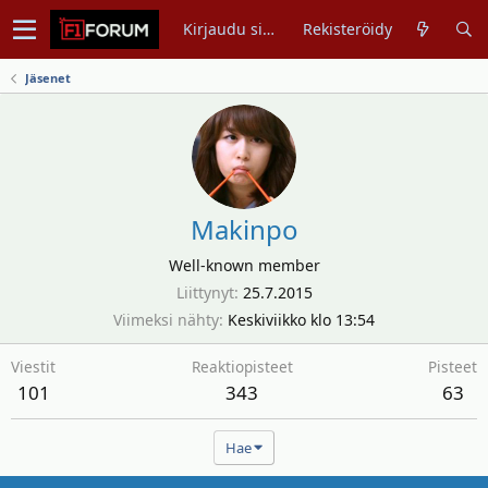
Kirjaudu sisään
Rekisteröidy
Jäsenet
Makinpo
Well-known member
Liittynyt
25.7.2015
Viimeksi nähty
Keskiviikko klo 13:54
Viestit
Reaktiopisteet
Pisteet
101
343
63
Hae