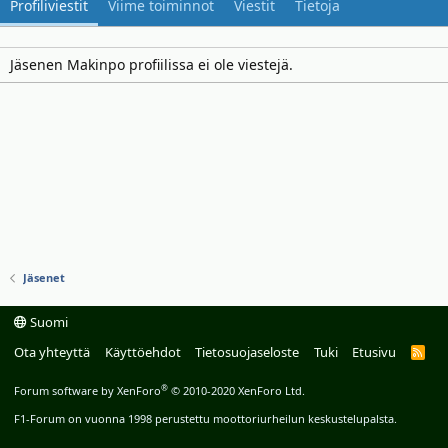
Profiliviestit
Viime toiminnot
Viestit
Tietoja
Jäsenen Makinpo profiilissa ei ole viestejä.
Jäsenet
Suomi
Ota yhteyttä
Käyttöehdot
Tietosuojaseloste
Tuki
Etusivu
R
S
S
®
Forum software by XenForo
© 2010-2020 XenForo Ltd.
F1-Forum on vuonna 1998 perustettu moottoriurheilun keskustelupalsta.