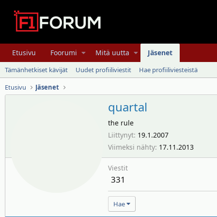
Etusivu
Foorumi
Mitä uutta
Jäsenet
Tämänhetkiset kävijät
Uudet profiiliviestit
Hae profiiliviesteistä
Etusivu
Jäsenet
quartal
the rule
Liittynyt
19.1.2007
Viimeksi nähty
17.11.2013
Viestit
331
Hae