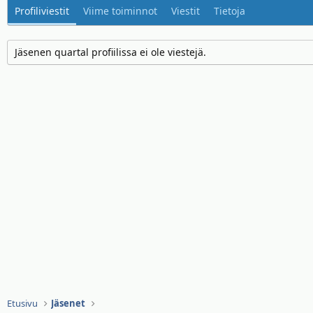
Profiliviestit
Viime toiminnot
Viestit
Tietoja
Jäsenen quartal profiilissa ei ole viestejä.
Etusivu
Jäsenet