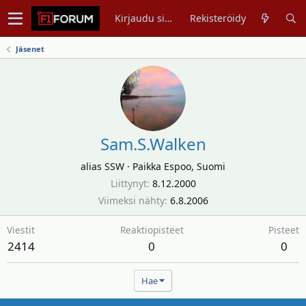
Kirjaudu sisään
Rekisteröidy
Jäsenet
Sam.S.Walken
alias SSW
·
Paikka
Espoo, Suomi
Liittynyt
8.12.2000
Viimeksi nähty
6.8.2006
Viestit
Reaktiopisteet
Pisteet
2414
0
0
Hae