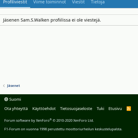
Profiliviestit
Viime toiminnot
Viestit
Tietoja
Jäsenen Sam.S.Walken profiilissa ei ole viestejä.
Jäsenet
Suomi
Ota yhteyttä
Käyttöehdot
Tietosuojaseloste
Tuki
Etusivu
R
S
S
®
Forum software by XenForo
© 2010-2020 XenForo Ltd.
F1-Forum on vuonna 1998 perustettu moottoriurheilun keskustelupalsta.