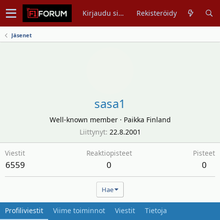
Kirjaudu sisään
Rekisteröidy
Jäsenet
sasa1
Well-known member
·
Paikka
Finland
Liittynyt
22.8.2001
Viestit
Reaktiopisteet
Pisteet
6559
0
0
Hae
Profiliviestit
Viime toiminnot
Viestit
Tietoja