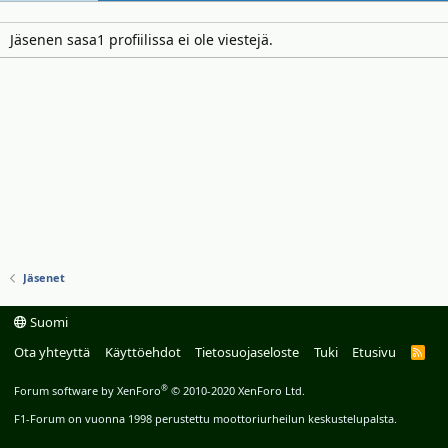
Jäsenen sasa1 profiilissa ei ole viestejä.
Jäsenet
Suomi
Ota yhteyttä
Käyttöehdot
Tietosuojaseloste
Tuki
Etusivu
R
S
S
®
Forum software by XenForo
© 2010-2020 XenForo Ltd.
F1-Forum on vuonna 1998 perustettu moottoriurheilun keskustelupalsta.