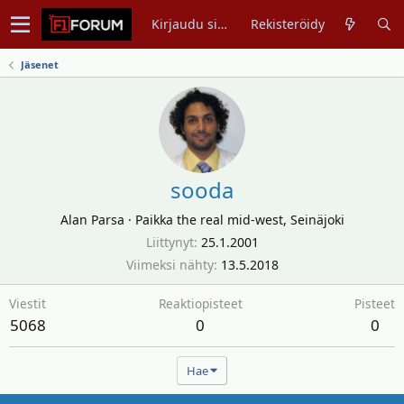
Kirjaudu sisään
Rekisteröidy
Jäsenet
sooda
Alan Parsa
·
Paikka
the real mid-west, Seinäjoki
Liittynyt
25.1.2001
Viimeksi nähty
13.5.2018
Viestit
Reaktiopisteet
Pisteet
5068
0
0
Hae