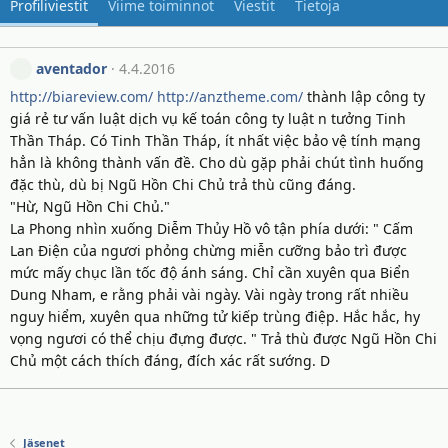
Profiliviestit
Viime toiminnot
Viestit
Tietoja
aventador
4.4.2016
http://biareview.com/
http://anztheme.com/
thành lập công ty
giá rẻ tư vấn luật dịch vụ kế toán công ty luật n tưởng Tinh
Thần Tháp. Có Tinh Thần Tháp, ít nhất việc bảo vệ tính mạng
hẳn là không thành vấn đề. Cho dù gặp phải chút tình huống
đặc thù, dù bị Ngũ Hồn Chi Chủ trả thù cũng đáng.
"Hừ, Ngũ Hồn Chi Chủ."
La Phong nhìn xuống Diễm Thủy Hồ vô tận phía dưới: " Cấm
Lan Điện của ngươi phỏng chừng miễn cưỡng bảo trì được
mức mấy chục lần tốc độ ánh sáng. Chỉ cần xuyên qua Biển
Dung Nham, e rằng phải vài ngày. Vài ngày trong rất nhiều
nguy hiểm, xuyên qua những tử kiếp trùng điệp. Hắc hắc, hy
vọng ngươi có thể chịu đựng được. " Trả thù được Ngũ Hồn Chi
Chủ một cách thích đáng, đích xác rất sướng. D
Jäsenet