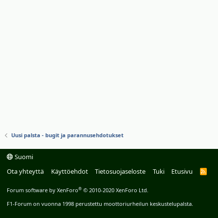
Uusi palsta - bugit ja parannusehdotukset
Suomi
Ota yhteyttä
Käyttöehdot
Tietosuojaseloste
Tuki
Etusivu
R
S
S
®
Forum software by XenForo
© 2010-2020 XenForo Ltd.
F1-Forum on vuonna 1998 perustettu moottoriurheilun keskustelupalsta.