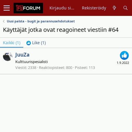
Kirjaudu sisään
Rekisteröidy
Uusi palsta - bugit ja parannusehdotukset
Käyttäjät jotka ovat reagoineet viestiin #64
Kaikki
(1)
Like
(1)
JuuZa
Kulttuurispesialisti
1.9.2022
Viestit
2338
Reaktiopisteet
800
Pisteet
113