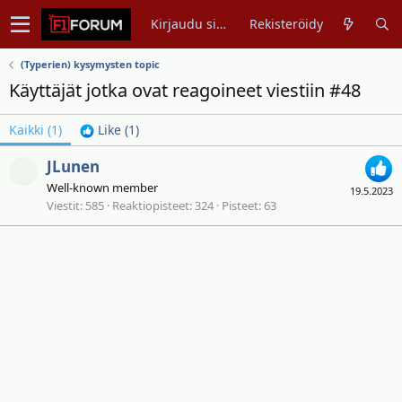
Kirjaudu sisään
Rekisteröidy
(Typerien) kysymysten topic
Käyttäjät jotka ovat reagoineet viestiin #48
Kaikki
(1)
Like
(1)
JLunen
Well-known member
19.5.2023
Viestit
585
Reaktiopisteet
324
Pisteet
63