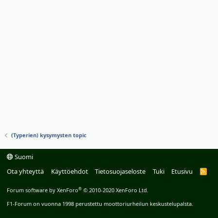
(Typerien) kysymysten topic
Suomi
Ota yhteyttä
Käyttöehdot
Tietosuojaseloste
Tuki
Etusivu
R
S
S
®
Forum software by XenForo
© 2010-2020 XenForo Ltd.
F1-Forum on vuonna 1998 perustettu moottoriurheilun keskustelupalsta.