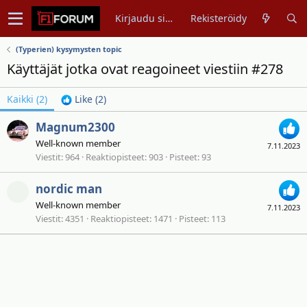
Kirjaudu sisään
Rekisteröidy
(Typerien) kysymysten topic
Käyttäjät jotka ovat reagoineet viestiin #278
Kaikki
(2)
Like
(2)
Magnum2300
Well-known member
7.11.2023
Viestit
964
Reaktiopisteet
903
Pisteet
93
nordic man
Well-known member
7.11.2023
Viestit
4351
Reaktiopisteet
1471
Pisteet
113