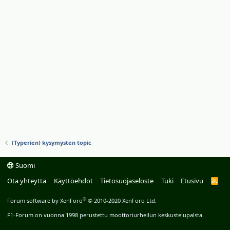
(Typerien) kysymysten topic
Suomi
Ota yhteyttä
Käyttöehdot
Tietosuojaseloste
Tuki
Etusivu
R
S
S
®
Forum software by XenForo
© 2010-2020 XenForo Ltd.
F1-Forum on vuonna 1998 perustettu moottoriurheilun keskustelupalsta.