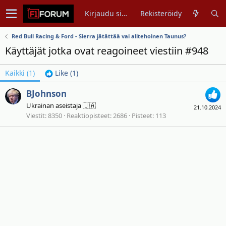
Kirjaudu sisään
Rekisteröidy
Red Bull Racing & Ford - Sierra jätättää vai alitehoinen Taunus?
Käyttäjät jotka ovat reagoineet viestiin #948
Kaikki
(1)
Like
(1)
BJohnson
Ukrainan aseistaja 🇺🇦
21.10.2024
Viestit
8350
Reaktiopisteet
2686
Pisteet
113