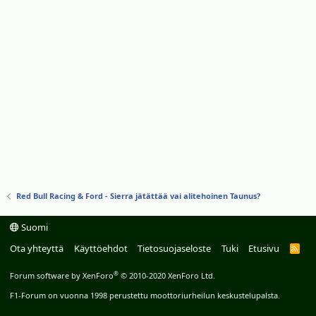
Red Bull Racing & Ford - Sierra jätättää vai alitehoinen Taunus?
Suomi
Ota yhteyttä
Käyttöehdot
Tietosuojaseloste
Tuki
Etusivu
R
S
S
®
Forum software by XenForo
© 2010-2020 XenForo Ltd.
F1-Forum on vuonna 1998 perustettu moottoriurheilun keskustelupalsta.