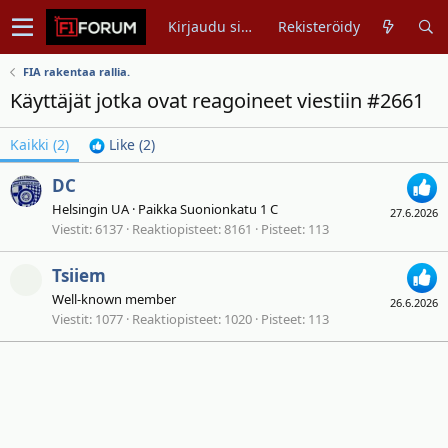
Kirjaudu sisään
Rekisteröidy
FIA rakentaa rallia.
Käyttäjät jotka ovat reagoineet viestiin #2661
Kaikki
(2)
Like
(2)
DC
Helsingin UA
·
Paikka
Suonionkatu 1 C
27.6.2026
Viestit
6137
Reaktiopisteet
8161
Pisteet
113
Tsiiem
Well-known member
26.6.2026
Viestit
1077
Reaktiopisteet
1020
Pisteet
113