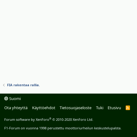
FIA rakentaa rallia.
Suomi
Ota yhteyttä
Käyttöehdot
Tietosuojaseloste
Tuki
Etusivu
R
S
S
®
Forum software by XenForo
© 2010-2020 XenForo Ltd.
F1-Forum on vuonna 1998 perustettu moottoriurheilun keskustelupalsta.