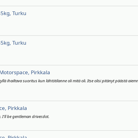
85kg, Turku
85kg, Turku
Motorspace, Pirkkala
lä ihailtava suoritus kun lähtötilanne oli mitä oli. Itse olisi pitänyt päästä aiem
e, Pirkkala
 I'll be gentleman driver.dot.
e, Pirkkala