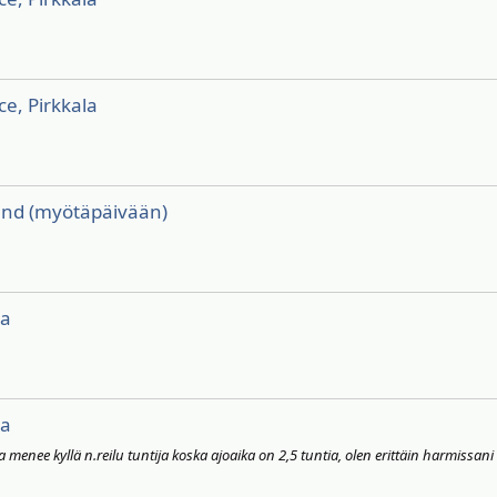
e, Pirkkala
sand (myötäpäivään)
aa
aa
a menee kyllä n.reilu tuntija koska ajoaika on 2,5 tuntia, olen erittäin harmis