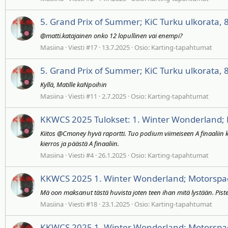
5. Grand Prix of Summer; KiC Turku ulkorata, 
@matti.katajainen onko 12 lopullinen vai enempi?
Masiina
Viesti #17
13.7.2025
Osio:
Karting-tapahtumat
5. Grand Prix of Summer; KiC Turku ulkorata, 
Kyllä, Matille kaNpoihin
Masiina
Viesti #11
2.7.2025
Osio:
Karting-tapahtumat
KKWCS 2025 Tulokset: 1. Winter Wonderland; 
Kiitos @Cmoney hyvä raportti. Tuo podium viimeiseen A finaaliin kyl
kierros ja päästä A finaaliin.
Masiina
Viesti #4
26.1.2025
Osio:
Karting-tapahtumat
KKWCS 2025 1. Winter Wonderland; Motorspac
Mä oon maksanut tästä huvista joten teen ihan mitä lystään. Piste.
Masiina
Viesti #18
23.1.2025
Osio:
Karting-tapahtumat
KKWCS 2025 1. Winter Wonderland; Motorspac