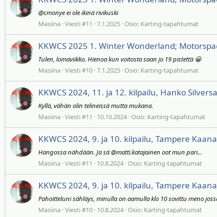
@cmonye ei ole ikinä rivikuski
Masiina
Viesti #11
7.1.2025
Osio:
Karting-tapahtumat
KKWCS 2025 1. Winter Wonderland; Motorspac
Tulen, lomaviikko. Hienoa kun voitosta saan jo 19 pistettä 😀
Masiina
Viesti #10
7.1.2025
Osio:
Karting-tapahtumat
KKWCS 2024, 11. ja 12. kilpailu, Hanko Silver
Kyllä, vähän olin telineissä mutta mukana.
Masiina
Viesti #11
10.10.2024
Osio:
Karting-tapahtumat
KKWCS 2024, 9. ja 10. kilpailu, Tampere Kaan
Hangossa nähdään. Ja sä @matti.katajainen oot mun pari...
Masiina
Viesti #11
10.8.2024
Osio:
Karting-tapahtumat
KKWCS 2024, 9. ja 10. kilpailu, Tampere Kaan
Pahoitteluni sähläys, minulla on aamulla klo 10 sovittu meno joss
Masiina
Viesti #10
10.8.2024
Osio:
Karting-tapahtumat