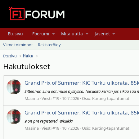
Etusivu
Foorumi
Mitä uutta
Jäsenet
Viime toiminnot
Rekisteröidy
Etusivu
Haku
Hakutulokset
Grand Prix of Summer; KiC Turku ulkorata, 85
Sittenhän sinä oot mulle pystyssä. Toisaalta kerran jos sikaa saa
Masiina
Viesti #19
10.7.2026
Osio:
Karting-tapahtumat
Grand Prix of Summer; KiC Turku ulkorata, 85
9 on pre registered, @kaikki
Masiina
Viesti #18
10.7.2026
Osio:
Karting-tapahtumat