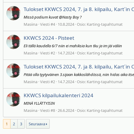
Tulokset KKWCS 2024, 7. ja 8. kilpailu, Kart´in
Missä podium kuvat @Nasty Boy ?
Masiina
Viesti #4
10.8.2024
Osio:
Karting-tapahtumat
KKWCS 2024 - Pisteet
Eli tällä kaudella 6/7 niin ei mahiksia kun tku ja im jäi väliin
Masiina
Viesti #2
14.7.2024
Osio:
Karting-tapahtumat
Tulokset KKWCS 2024, 7. ja 8. kilpailu, Kart´in
Pitää olla tyytyväinen 3.sijaan kakkoslähdössä, niin hidas aika its
Masiina
Viesti #2
14.7.2024
Osio:
Karting-tapahtumat
KKWCS kilpailukalenteri 2024
MINÄ YLLÄTTYISIN
Masiina
Viesti #8
26.6.2024
Osio:
Karting-tapahtumat
1
2
3
Seuraava