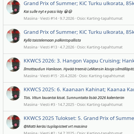
Grand Prix of Summer; KiC Turku ulkorata, 85
Kai sulle nyt e passi käy 😀😃
Masiina
Viesti #14
9.7.2026
Osio:
Karting-tapahtumat
Grand Prix of Summer; KiC Turku ulkorata, 85
Kyllä taistelemaan palkintopallista
Masiina
Viesti #13
4.7.2026
Osio:
Karting-tapahtumat
KKWCS 2026: 3. Hangon Vappu Cruising; Hank
Ilmottaudun Hankoon. Hyvää treeniä LeMansin kisoja silmälläpi
Masiina
Viesti #15
20.4.2026
Osio:
Karting-tapahtumat
KKWCS 2025: 6. Kaanaan Kahinat; Kaanaa Ka
Töis. Vitun lauantai kisat. Sunnuntaita lisää 2026 kalenteriin
Masiina
Viesti #3
14.7.2025
Osio:
Karting-tapahtumat
KKWCS 2025 Tulokset: 5. Grand Prix of Summer
@Matti keräsi tuplapisteet vrt masiina
Masiina
Viesti #2
14.7.2025
Osio:
Karting-tapahtumat