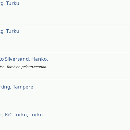
kg, Turku
kg, Turku
o Silversand, Hanko.
täen. Tämä on pelottavampaa.
rting, Tampere
; KiC Turku; Turku