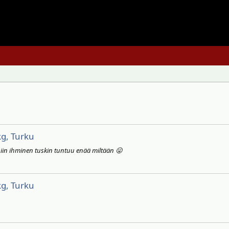
kg, Turku
 niin ihminen tuskin tuntuu enää miltään 😛
kg, Turku