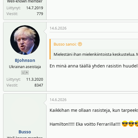
Well-known member
n
ä
Liittynyt
14.7.2019
a
m
Viestit
779
l
ä
o
ä
14.6.2026
i
r
t
ä
t
Busso sanoi:
a
Mielestäni ihan mielenkiintoista keskustelua. 
j
BJohnson
a
En minä anna täällä yhden rasistin huudell
Ukrainan aseistaja
🇺🇦
Liittynyt
11.3.2020
Viestit
8347
14.6.2026
Kaikkihan me ollaan rasisteja, kun tarpeek
Hamilton!!!!! Eka voitto Ferrarilla!!!!
Busso