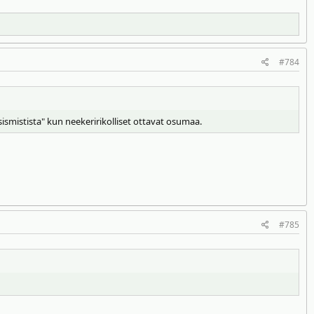
#784
asismistista" kun neekeririkolliset ottavat osumaa.
#785