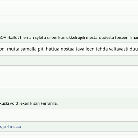
T-kallut hieman syletti silloin kun ukkeli ajeli mestaruudesta toiseen ilma
lton, mutta samalla piti hattua nostaa tavalleen tehdä valtavasti duu
kuski voitti ekan kisan Ferrarilla.
is
ja 4 muuta