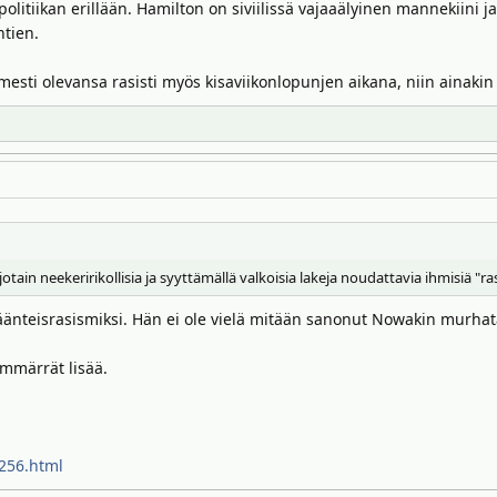
 politiikan erillään. Hamilton on siviilissä vajaaälyinen mannekiini j
htien.
mesti olevansa rasisti myös kisaviikonlopunjen aikana, niin ainakin 
otain neekeririkollisia ja syyttämällä valkoisia lakeja noudattavia ihmisiä "r
käänteisrasismiksi. Hän ei ole vielä mitään sanonut Nowakin murhat
ymmärrät lisää.
256.html