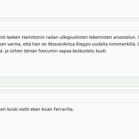
sesti kaiken Hamiltonin radan ulkopuolisten tekemisten arvostelun.
ivan varma, että hän on Mosse/Antsa Rieppo uudella nimimerkillä. Ol
itä. Ja siihen tämän foorumin vapaa keskustelu kuoli.
jen kuski voitti ekan kisan Ferrarilla.