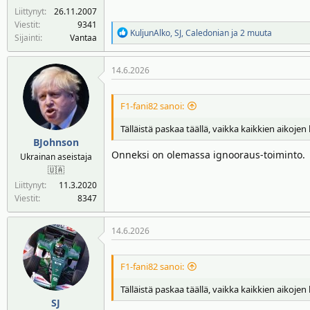
Liittynyt
26.11.2007
Viestit
9341
R
KuljunAlko
,
SJ
,
Caledonian
ja 2 muuta
Sijainti
Vantaa
e
a
14.6.2026
k
t
i
F1-fani82 sanoi:
o
t
Tälläistä paskaa täällä, vaikka kaikkien aikojen 
:
BJohnson
Onneksi on olemassa ignooraus-toiminto.
Ukrainan aseistaja
🇺🇦
Liittynyt
11.3.2020
Viestit
8347
14.6.2026
F1-fani82 sanoi:
Tälläistä paskaa täällä, vaikka kaikkien aikojen 
SJ