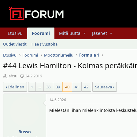
Etusivu
Foorumi
Mitä uutta
Jäsenet
Uudet viestit
Hae sivustolta
Etusivu
Foorumi
Moottoriurheilu
Formula 1
#44 Lewis Hamilton - Kolmas peräkkäine
V
A
Jabsu
24.2.2016
i
l
Edellinen
1
...
38
39
40
41
42
Seuraava
e
o
s
i
t
t
14.6.2026
i
u
Mielestäni ihan mielenkiintoista keskustelu
k
s
e
p
t
ä
j
i
Busso
u
v