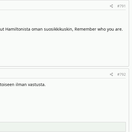
#791
anut Hamiltonista oman suosikkikuskin, Remember who you are.
#792
toiseen ilman vastusta.