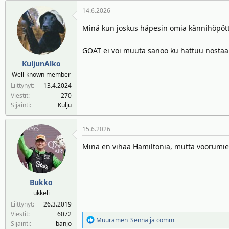
14.6.2026
Minä kun joskus häpesin omia kännihöpöttel
GOAT ei voi muuta sanoo ku hattuu nostaa
KuljunAlko
Well-known member
Liittynyt
13.4.2024
Viestit
270
Sijainti
Kulju
15.6.2026
Minä en vihaa Hamiltonia, mutta voorumien 
Bukko
ukkeli
Liittynyt
26.3.2019
Viestit
6072
R
Muuramen_Senna
ja
comm
Sijainti
banjo