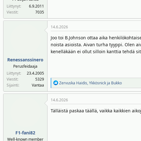
Liittynyt
6.9.2011
Viestit
7035
14.6.2026
Joo toi B.Johnson ottaa aika henkilökohtai
noista asioista. Aivan turha tyyppi. Olen a
kenelläkään ei ollut silloin kanttia tehdä s
Renessanssinero
Perusfeidaaja
Liittynyt
23.4.2005
Viestit
5329
R
Zervuska Haidis
,
Ykkösnick
ja
Bukko
Sijainti
Vantaa
e
a
14.6.2026
k
t
Tälläistä paskaa täällä, vaikka kaikkien aiko
i
o
t
:
F1-fani82
Well-known member