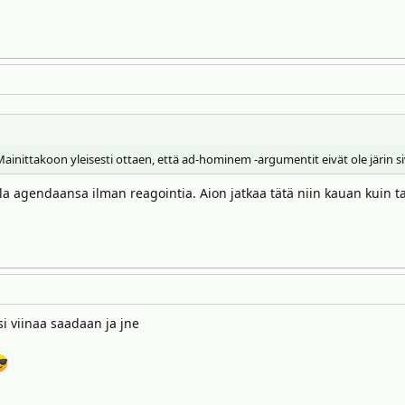
Mainittakoon yleisesti ottaen, että ad-hominem -argumentit eivät ole järin si
a agendaansa ilman reagointia. Aion jatkaa tätä niin kauan kuin ta
si viinaa saadaan ja jne