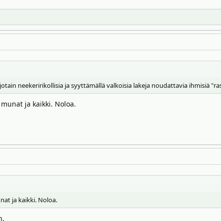
otain neekeririkollisia ja syyttämällä valkoisia lakeja noudattavia ihmisiä "r
 munat ja kaikki. Noloa.
at ja kaikki. Noloa.
n.