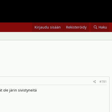
Kirjaudu sisään
Rekisteröidy
Haku
#781
 ole järin sivistyneitä