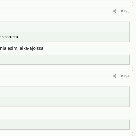
#793
n vastusta.
nia esim. aika-ajoissa.
#794