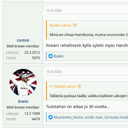
e
a
15.6.2026
k
t
i
Bukko sanoi:
o
t
Minä en vihaa Hamiltonia, mutta voorumien GOA
:
comm
Itseäni rehellisesti kyllä syletti myös Hani
Well-known member
Liittynyt
25.3.2012
R
Bukko
Viestit
5975
e
a
15.6.2026
k
t
i
F1-fani82 sanoi:
o
t
Tälläistä paskaa täällä, vaikka kaikkien aikojen 
:
Irwin
Tuostahan on aikaa jo 30 vuotta...
Well-known member
Liittynyt
13.7.1999
R
Muuramen_Senna
,
nordic man
,
Zervuska Haid
Viestit
4479
e
a