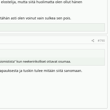
a elostelija, mutta siitä huolimatta olen ollut hänen
tähän asti olen voinut vain sulkea sen pois.
#790
asismistista" kun neekeririkolliset ottavat osumaa.
apauksesta ja tuskin tulee mitään siitä sanomaan.