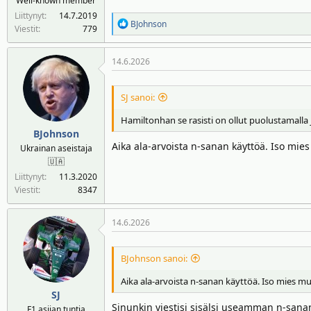
Well-known member
Liittynyt
14.7.2019
R
BJohnson
Viestit
779
e
a
14.6.2026
k
t
i
SJ sanoi:
o
t
Hamiltonhan se rasisti on ollut puolustamalla j
:
BJohnson
Aika ala-arvoista n-sanan käyttöä. Iso mies
Ukrainan aseistaja
🇺🇦
Liittynyt
11.3.2020
Viestit
8347
14.6.2026
BJohnson sanoi:
Aika ala-arvoista n-sanan käyttöä. Iso mies mun
SJ
Sinunkin viestisi sisälsi useamman n-sana
F1 asijan tuntia