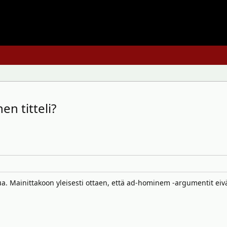
n titteli?
a. Mainittakoon yleisesti ottaen, että ad-hominem -argumentit eivät