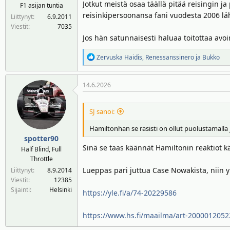
Jotkut meistä osaa täällä pitää reisingin ja
F1 asijan tuntia
reisinkipersoonansa fani vuodesta 2006 lä
Liittynyt
6.9.2011
Viestit
7035
Jos hän satunnaisesti haluaa toitottaa avoi
R
Zervuska Haidis
,
Renessanssinero
ja
Bukko
e
a
14.6.2026
k
t
i
SJ sanoi:
o
t
Hamiltonhan se rasisti on ollut puolustamalla j
:
spotter90
Sinä se taas käännät Hamiltonin reaktiot 
Half Blind, Full
Throttle
Lueppas pari juttua Case Nowakista, niin 
Liittynyt
8.9.2014
Viestit
12385
Sijainti
Helsinki
https://yle.fi/a/74-20229586
https://www.hs.fi/maailma/art-2000012052