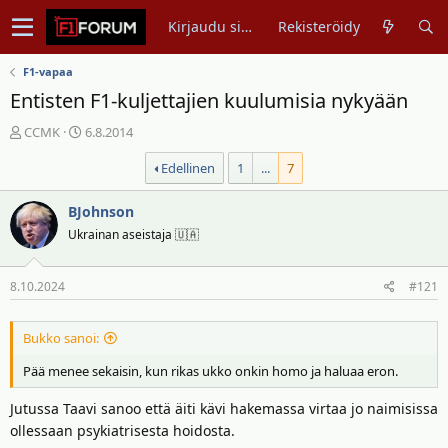
Kirjaudu sisään
Rekisteröidy
F1-vapaa
Entisten F1-kuljettajien kuulumisia nykyään
V
A
CCMK
6.8.2014
i
l
Edellinen
1
...
7
e
o
s
i
t
BJohnson
t
i
u
Ukrainan aseistaja 🇺🇦
k
s
e
p
8.10.2024
#121
t
ä
j
i
u
v
Bukko sanoi:
n
ä
Pää menee sekaisin, kun rikas ukko onkin homo ja haluaa eron.
a
m
l
ä
Jutussa Taavi sanoo että äiti kävi hakemassa virtaa jo naimisissa
o
ä
ollessaan psykiatrisesta hoidosta.
i
r