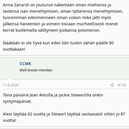
Anna Zanardi on joutunut näkemään oman miehensä ja
lastensa isän menehtymisen, oman tyttärensä menehtymisen,
tuoreimman edesmenneen oman siskon mikä jätti myös
jälkensä häneenkin ja viimein tosiaan murheellisesti monet
kerrat kuolemalta välttyneen poikansa poismenon.
Ikääkään ei ole hyvä kun edes töin tuskin vähän päälle 80
vuottakaan!
CCMK
Well-known member
11.6.2026
#136
Tänä päivänä Jean Alesilla ja Jackie Stewartilla onkin
syntymäpäivät.
Alesi täyttää 62 vuotta ja Stewart täyttää vastaavasti sitten jo 87
vuotta!