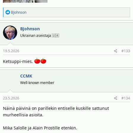
R
BJohnson
e
a
BJohnson
k
t
Ukrainan aseistaja 🇺🇦
i
o
19.5.2026
#133
t
:
Ketsuppi-mies.
CCMK
Well-known member
23.5.2026
#134
Näinä päivinä on parillekin entiselle kuskille sattunut
murheellisia asioita.
Mika Salolle ja Alain Prostille etenkin.