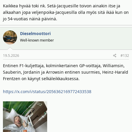
Kaikkea hyvää toki nk. Setä-Jacquesille toivon ainakin itse ja
alkaahan jopa veljenpoika-Jacquesilla olla myös sitä ikää kun on
jo 54-vuotias näinä päivinä.
Dieselmoottori
Well-known member
19.5.2026
#132
Entinen F1-kuljettaja, kolminkertainen GP-voittaja, Williamsin,
Sauberin, Jordanin ja Arrowsin entinen suurmies, Heinz-Harald
Frentzen on käynyt selkäleikkauksessa.
https://x.com/i/status/2056362169772433538