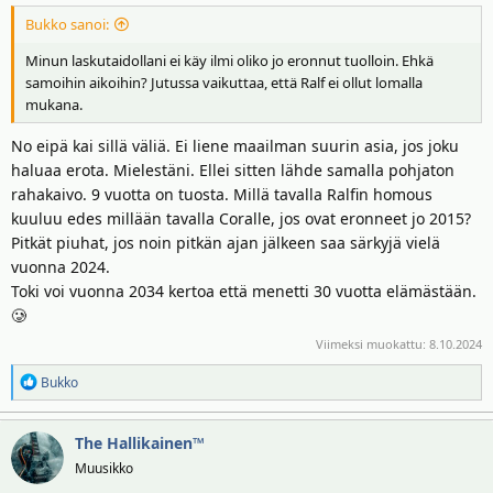
Bukko sanoi:
Minun laskutaidollani ei käy ilmi oliko jo eronnut tuolloin. Ehkä
samoihin aikoihin? Jutussa vaikuttaa, että Ralf ei ollut lomalla
mukana.
No eipä kai sillä väliä. Ei liene maailman suurin asia, jos joku
haluaa erota. Mielestäni. Ellei sitten lähde samalla pohjaton
rahakaivo. 9 vuotta on tuosta. Millä tavalla Ralfin homous
kuuluu edes millään tavalla Coralle, jos ovat eronneet jo 2015?
Pitkät piuhat, jos noin pitkän ajan jälkeen saa särkyjä vielä
vuonna 2024.
Toki voi vuonna 2034 kertoa että menetti 30 vuotta elämästään.
🥲
Viimeksi muokattu:
8.10.2024
R
Bukko
e
a
The Hallikainen™
k
t
Muusikko
i