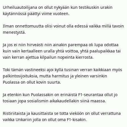
Urheiluautoilijana on ollut nykyään kun testikuskin urakin
käytännössä päättyi viime vuoteen.
Ilman onnettomuutta olisi voinut olla edessä vaikka millä tavoin
menestystä.
Ja jos ei niin hirveästi niin ainakin parempaa oli lupa odottaa
kuin vain kertaalleen uralla yhtä voittoa, yhtä paalupaikkaa tai
vain kerran ajettua kilpailun nopeinta kierrosta.
Toki tämän vastineeksi ajoi kyllä tusinan verran kaikkiaan myös
palkintosijoituksia, mutta harmitus ja yleinen varsinkin
Puolassa on ollut kovin suurta.
Ja etenkin kun Puolassakin on erinäistä F1-seurantaa ollut jo
tosiaan jopa sosialismin aikakaudellakin siinä maassa.
Ristiriitaista ja kausittaista se totta vieköön on ollut verrattuna
vaikka Unkariin jolla on ollut oma F1-kisakin.