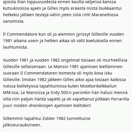
ajoista ihan loppuvuodesta ennen kautta veljensä kanssa
kutsukisoissa ajaen ja Gilles myös eräästä niistä loukkaantui
hetkeksi jättäen testejä väliin joten siitä riitti Maranellossa
sanomista.
Il Commendatore kun oli jo aiemmin jyrissyt Gillesille vuoden
1981 aikana usein ja hetken aikaa oli välit koetuksella ennen
lauhtumista.
Vuoden 1981 ja vuoden 1982 ongelmat tosiaan oli murheellisia
Gillesille sellaisenaan. Le Mansin 1981 ajamisen kieltäminen
suoraan Il Commendatoren toimesta oli myös kova isku
Gillesille. Imolan 1982 jälkeen Gilles aikoi ajaa tosiaan kaikissa
noissa kielletyissä tapahtumissa kuten Moottorikelkkailun
MM:ssä, Le Mansissa ja Indy 500:n pariinkin hän halusi mennä
sillä niin paljon häntä sapetti ja oli sapettanut pitkään Ferrarilla
juuri noiden oheiskisojen ajamisen kieltokin!
Sittemmin tapahtui Zolder 1982 tunnettuine
jälkiseurauksineen.