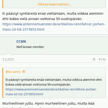
Klikkaa laajentaaksesi...
Hirveän moni melko tunnettu lajinimi on syntynyt juuri tuolle
vuodelle. On John Watsonia, Brian Hentonia, Jean-Pierre Jarieria ja
Ei päässyt synttäreitä enää viettämään, mutta viikkoa aiemmin
tietysti samaan 'klubiin' kuuluu 'Emmokin' eli Emerson Fittipaldi kun
ehti kokea vielä ainoan voittonsa 50-vuotispäivän.
syntymävuodesta on kyse yhdessä Alan Jonesinkin kanssa!
https://www.antennemuenster.de/artikel/ex-rennfahrer-jochen-
mass-ist-tot-2315653.html
Massin toivottavasti toipuessa tästä kaikesta syyskuun ihan
lopussa tänä vuonna mittariin tulisi niitä vuosia täyttävänä 79
vuotta!
CCMK
Well-known member
5.5.2025
#130
Bleu sanoi:
Ei päässyt synttäreitä enää viettämään, mutta viikkoa aiemmin ehti
kokea vielä ainoan voittonsa 50-vuotispäivän.
https://www.antennemuenster.de/artikel/ex-rennfahrer-jochen-
mass-ist-tot-2315653.html
Murheellinen juttu. Hyvin murheellinen juttu, mutta ikää