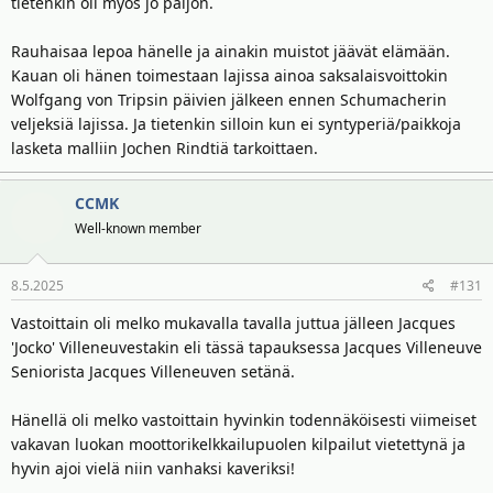
tietenkin oli myös jo paljon.
Rauhaisaa lepoa hänelle ja ainakin muistot jäävät elämään.
Kauan oli hänen toimestaan lajissa ainoa saksalaisvoittokin
Wolfgang von Tripsin päivien jälkeen ennen Schumacherin
veljeksiä lajissa. Ja tietenkin silloin kun ei syntyperiä/paikkoja
lasketa malliin Jochen Rindtiä tarkoittaen.
CCMK
Well-known member
8.5.2025
#131
Vastoittain oli melko mukavalla tavalla juttua jälleen Jacques
'Jocko' Villeneuvestakin eli tässä tapauksessa Jacques Villeneuve
Seniorista Jacques Villeneuven setänä.
Hänellä oli melko vastoittain hyvinkin todennäköisesti viimeiset
vakavan luokan moottorikelkkailupuolen kilpailut vietettynä ja
hyvin ajoi vielä niin vanhaksi kaveriksi!