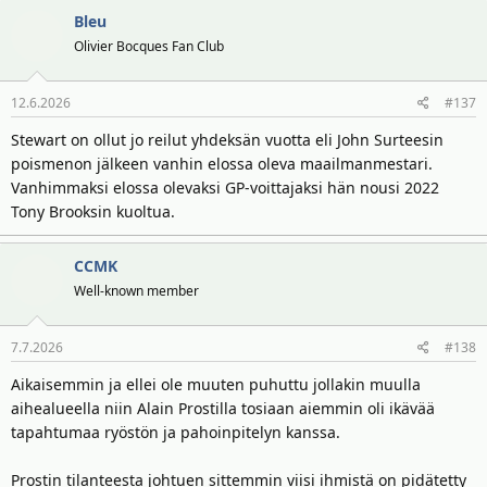
Bleu
Olivier Bocques Fan Club
12.6.2026
#137
Stewart on ollut jo reilut yhdeksän vuotta eli John Surteesin
poismenon jälkeen vanhin elossa oleva maailmanmestari.
Vanhimmaksi elossa olevaksi GP-voittajaksi hän nousi 2022
Tony Brooksin kuoltua.
CCMK
Well-known member
7.7.2026
#138
Aikaisemmin ja ellei ole muuten puhuttu jollakin muulla
aihealueella niin Alain Prostilla tosiaan aiemmin oli ikävää
tapahtumaa ryöstön ja pahoinpitelyn kanssa.
Prostin tilanteesta johtuen sittemmin viisi ihmistä on pidätetty