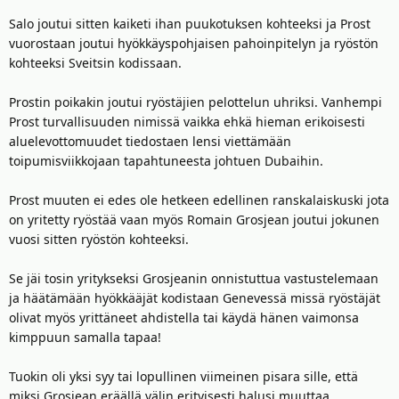
Salo joutui sitten kaiketi ihan puukotuksen kohteeksi ja Prost
vuorostaan joutui hyökkäyspohjaisen pahoinpitelyn ja ryöstön
kohteeksi Sveitsin kodissaan.
Prostin poikakin joutui ryöstäjien pelottelun uhriksi. Vanhempi
Prost turvallisuuden nimissä vaikka ehkä hieman erikoisesti
aluelevottomuudet tiedostaen lensi viettämään
toipumisviikkojaan tapahtuneesta johtuen Dubaihin.
Prost muuten ei edes ole hetkeen edellinen ranskalaiskuski jota
on yritetty ryöstää vaan myös Romain Grosjean joutui jokunen
vuosi sitten ryöstön kohteeksi.
Se jäi tosin yritykseksi Grosjeanin onnistuttua vastustelemaan
ja häätämään hyökkääjät kodistaan Genevessä missä ryöstäjät
olivat myös yrittäneet ahdistella tai käydä hänen vaimonsa
kimppuun samalla tapaa!
Tuokin oli yksi syy tai lopullinen viimeinen pisara sille, että
miksi Grosjean eräällä välin erityisesti halusi muuttaa