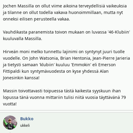
Jochen Massilla on ollut viime aikoina terveydellisiä vaikeuksia
ja tilanne on ollut todella vakava huonoimmillaan, mutta nyt
onneksi eilisen perusteella vakaa.
Vauhdikasta paranemista toivon mukaan on luvassa '46-Klubiin'
kuuluvalla Massilla.
Hirveän moni melko tunnettu lajinimi on syntynyt juuri tuolle
vuodelle. On John Watsonia, Brian Hentonia, Jean-Pierre Jarieria
ja tietysti samaan 'klubiin' kuuluu 'Emmokin' eli Emerson
Fittipaldi kun syntymävuodesta on kyse yhdessä Alan
Jonesinkin kanssa!
Massin toivottavasti toipuessa tästä kaikesta syyskuun ihan
lopussa tänä vuonna mittariin tulisi niitä vuosia täyttävänä 79
vuotta!
Bukko
ukkeli