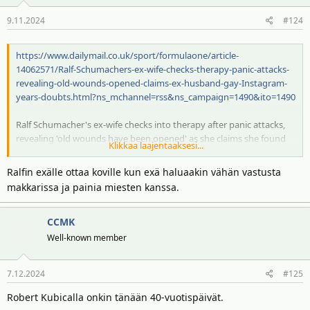
o
9.11.2024
#124
t
:
https://www.dailymail.co.uk/sport/formulaone/article-
14062571/Ralf-Schumachers-ex-wife-checks-therapy-panic-attacks-
revealing-old-wounds-opened-claims-ex-husband-gay-Instagram-
years-doubts.html?ns_mchannel=rss&ns_campaign=1490&ito=1490
Ralf Schumacher's ex-wife checks into therapy after panic attacks,
revealing 'old wounds have been opened' as she claims she found
Klikkaa laajentaaksesi...
out ex-husband was gay on Instagram after years of doubts
Ralfin exälle ottaa koville kun exä haluaakin vähän vastusta
makkarissa ja painia miesten kanssa.
CCMK
Well-known member
7.12.2024
#125
Robert Kubicalla onkin tänään 40-vuotispäivät.