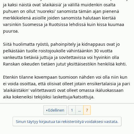
ja kaksi näistä ovat 'alaikäisiä' ja välillä muidenkin osalta
puhuen on ollut 'nuoreksi' sanomista tämän ajan pienenä
merkkikielenä asioille joiden sanomista halutaan kiertää
varsinkin Suomessa ja Ruotsissa lehdissä kuin kissa kuumaa
puuroa.
Siitä huolimatta ryöstö, pahoinpitely ja kidnappaus ovat jo
pelkästään tuolle roistojoukolle vähintäänkin 30 vuotta
vankeutta tietäviä juttuja ja sovitettavissa voi hyvinkin olla
Ranskan oikeuden tietäen jutut yksittäisestikin henkilöä kohti.
Etenkin tilanne kovempaan tuomioon nähden voi olla niin kun
ei voida osoittaa, että olisivat olleet jotain ensikertalaisia ja pari
'alaikäistäkin' valitettavasti ovat olleet omassa ikäluokassaan
aika kokeneiksi tekijöiksi laskettuja/katsottuja.
Edellinen
1
...
7
Sinun täytyy kirjautua tai rekisteröityä voidaksesi vastata.