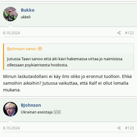
t
ä
t
Bukko
a
ukkeli
j
a
8.10.2024
#122
BJohnson sanoi:
Jutussa Taavi sanoo että äiti kävi hakemassa virtaa jo naimisissa
ollessaan psykiatrisesta hoidosta.
Minun laskutaidollani ei käy ilmi oliko jo eronnut tuolloin. Ehkä
samoihin aikoihin? Jutussa vaikuttaa, että Ralf ei ollut lomalla
mukana.
BJohnson
Ukrainan aseistaja 🇺🇦
8.10.2024
#123