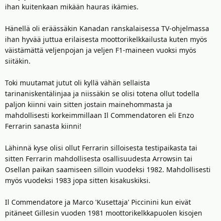
ihan kuitenkaan mikään hauras ikämies.
Hänellä oli eräässäkin Kanadan ranskalaisessa TV-ohjelmassa
ihan hyvää juttua erilaisesta moottorikelkkailusta kuten myös
väistämättä veljenpojan ja veljen F1-maineen vuoksi myös
siitäkin.
Toki muutamat jutut oli kyllä vähän sellaista
tarinaniskentälinjaa ja niissäkin se olisi totena ollut todella
paljon kiinni vain sitten jostain mainehommasta ja
mahdollisesti korkeimmillaan Il Commendatoren eli Enzo
Ferrarin sanasta kiinni!
Lähinnä kyse olisi ollut Ferrarin silloisesta testipaikasta tai
sitten Ferrarin mahdollisesta osallisuudesta Arrowsin tai
Osellan paikan saamiseen silloin vuodeksi 1982. Mahdollisesti
myös vuodeksi 1983 jopa sitten kisakuskiksi.
Il Commendatore ja Marco 'Kusettaja' Piccinini kun eivät
pitäneet Gillesin vuoden 1981 moottorikelkkapuolen kisojen