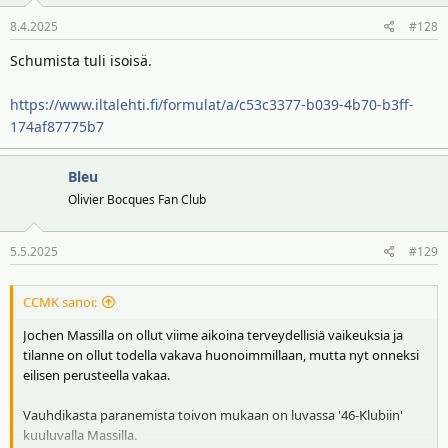
8.4.2025
#128
Schumista tuli isoisä.
https://www.iltalehti.fi/formulat/a/c53c3377-b039-4b70-b3ff-
174af87775b7
Bleu
Olivier Bocques Fan Club
5.5.2025
#129
CCMK sanoi:
Jochen Massilla on ollut viime aikoina terveydellisiä vaikeuksia ja
tilanne on ollut todella vakava huonoimmillaan, mutta nyt onneksi
eilisen perusteella vakaa.
Vauhdikasta paranemista toivon mukaan on luvassa '46-Klubiin'
kuuluvalla Massilla.