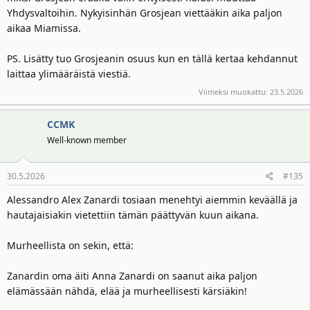
Yhdysvaltoihin. Nykyisinhän Grosjean viettääkin aika paljon
aikaa Miamissa.
PS. Lisätty tuo Grosjeanin osuus kun en tällä kertaa kehdannut
laittaa ylimääräistä viestiä.
Viimeksi muokattu:
23.5.2026
CCMK
Well-known member
30.5.2026
#135
Alessandro Alex Zanardi tosiaan menehtyi aiemmin keväällä ja
hautajaisiakin vietettiin tämän päättyvän kuun aikana.
Murheellista on sekin, että:
Zanardin oma äiti Anna Zanardi on saanut aika paljon
elämässään nähdä, elää ja murheellisesti kärsiäkin!