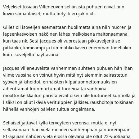
Veljekset tosiaan Villeneuven sellaisista puhuen olivat niin
kovin samanlaiset, mutta tietysti erojakin oli.
Gilles oli isoveljen asemastaan huolimatta aina niin nuoren ja
lapsenkasvoisen näköinen lähes melkoisena maitonaamana
kun taas nk. Setä-Jacques oli vuorostaan pikkuveljenä se
pitkähkö, komeampi ja tummahko kaveri enemmän todellakin
kuin isoveljeltä näyttävänä!
Jacques Villeneuveista Vanhemman suhteen puhuen hän ihan
viime vuosina on voinut hyvin mitä nyt aiemmin sairastetun
syövän jälkihoidot, erinäisten kilpailuonnettomuuksien
aiheuttamat luunmurtumat tuoreina tai vanhoina
moottorikelkkailun parista eivät oikein ole luutuneet kunnolla ja
lisäksi on ollut ikäviä veritulppien jälkiseuraushoitoja toisinaan
hänellä vanhojen päivien tultua ongelmana.
Sellaiset jättävät kyllä terveyteen veronsa, mutta ei nyt
sellaisenaan ihan vielä moneen vanhempaan ja nuorempaan
F1-ajajaan nähden vielä elossa olevana ole ollut 72-vuotiaana