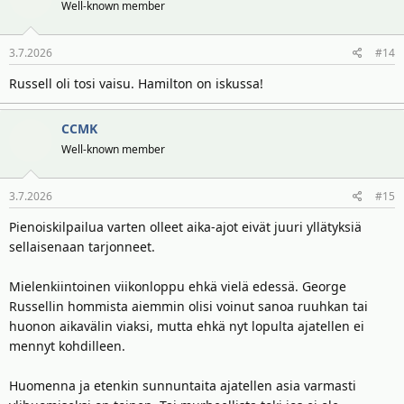
t
Well-known member
i
o
3.7.2026
#14
t
:
Russell oli tosi vaisu. Hamilton on iskussa!
CCMK
Well-known member
3.7.2026
#15
Pienoiskilpailua varten olleet aika-ajot eivät juuri yllätyksiä
sellaisenaan tarjonneet.
Mielenkiintoinen viikonloppu ehkä vielä edessä. George
Russellin hommista aiemmin olisi voinut sanoa ruuhkan tai
huonon aikavälin viaksi, mutta ehkä nyt lopulta ajatellen ei
mennyt kohdilleen.
Huomenna ja etenkin sunnuntaita ajatellen asia varmasti