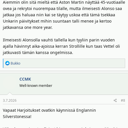
Aiemmin olin sitä mieltä että Aston Martin näyttää 45-vuotiaalle
ovea ja rekrytoi nuorempaa tilalle, mutta ilmeisesti Alonso saa
jatkaa jos haluaa niin kai se täytyy uskoa että tämä tsekkaa
Unkarin päivitykset mihin suuntaan talli menee ja kertoo
jatkavansa one more year.
Ilmeisesti Alonsolla vauhti tallella kun tyyliin parin vuoden
ajalla hävinnyt aika-ajoissa kerran Strollille kun taas Vettel oli
jatkuvasti tämän kanssa ongelmissa.
R
Bukko
e
a
CCMK
k
t
Well-known member
i
o
3.7.2026
#8
t
:
Vapaat Harjoitukset ovatkin käynnissä Englannin
Silverstonessa!