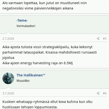
Alo varmaan lopettaa, kun jutut on muuttuneet niin
negatiivisiksi viime päivien/viikkojen aikana
-Teme-
Vormulaattori
2.7.2026
#5
Aika-ajosta tulosta vissii strategiakilpailu, kuka keksinyt
parhaimmat latauspaikat. Kisassa mahdollisesti runsaasti
jojoilua
Aika-ajoon energy harvesting raja on 6.5MJ
The Hallikainen™
Muusikko
3.7.2026
#6
Kuskien whatsapp-ryhmässä ollut kova kuhina kun oltu
huolissaan tehojen loppumisesta.