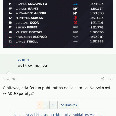
comm
Well-known member
3.7.2026
#20
Yllättävää, että Ferkun puhti riittää näillä suorilla. Näkyykö nyt
se ADUO päivitys?
1
...
16
Seuraava
Sinun täytyy kirjautua tai rekisteröityä voidaksesi vastata.