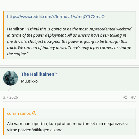
https://www.reddit.com/r/formula1/s/mqOTtCXmaO
Hamilton:
"I think this is going to be the most unprecedented weekend
in terms of the power deployment. All us drivers have been talking in
the driver's chat just how poor the power is going to be through this
track. We run out of battery power. There's only a few corners to charge
the engine."
The Hallikainen™
Muusikko
3.7.2026
#7
comm sanoi:
Alo varmaan lopettaa, kun jutut on muuttuneet niin negatiivisiksi
viime päivien/viikkojen aikana