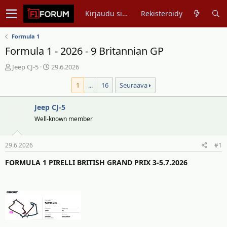
Kirjaudu sisään
Rekisteröidy
Formula 1
Formula 1 - 2026 - 9 Britannian GP
V
A
Jeep CJ-5
29.6.2026
i
l
1
...
16
Seuraava
e
o
s
i
t
Jeep CJ-5
t
i
u
Well-known member
k
s
e
p
29.6.2026
#1
t
ä
j
i
FORMULA 1 PIRELLI BRITISH GRAND PRIX 3-5.7.2026
u
v
n
ä
a
m
l
ä
o
ä
i
r