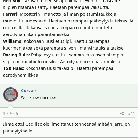
Red Bull:
Takavanteiden sisäpuolella olevien ns. cascade-
siipien määrää lisätty. Haetaan parempaa vakautta.
Ferrari:
Moottorin ilmanotto ja ilman poistumisaukkoja
muotoiltu uudestaan. Haetaan parempaa jäähdytystä teknisillä
osuuksilla. Takaosassa on alempaa ohjainta muutettu
aerodynamiikan parantamiseksi.
Williams:
Kokonaan uusi etusiipi. Haettu parempaa
kuormanjakoa sekä parantaa siiven ilmanvirtauksia taakse.
Racing Bulls:
Pohjalevy uusittu, samoin taka-osan alempia
siipiä on muotoiltu uusiksi. Aerodynamiikka parannuksia.
TGR Haas:
Kokonaan uusi takasiipi. Haettu parempaa
aerodynamiikkaa.
Corvair
Well-known member
3.7.2026
#11
Ihme ettei Cadillac ole ilmoittanut tehneensä mitään jarrujen
jäähdytykselle.