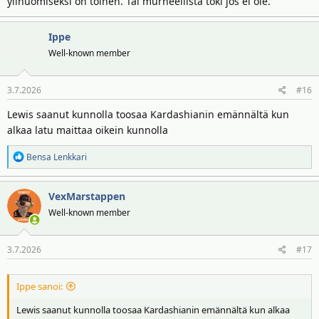
ylihuomiseksi on toinen. Tai murheellista toki jos ei ole.
Ippe
Well-known member
3.7.2026
#16
Lewis saanut kunnolla toosaa Kardashianin emännältä kun
alkaa latu maittaa oikein kunnolla
R
Bensa Lenkkari
e
a
VexMarstappen
k
t
Well-known member
i
o
3.7.2026
#17
t
:
Ippe sanoi:
Lewis saanut kunnolla toosaa Kardashianin emännältä kun alkaa