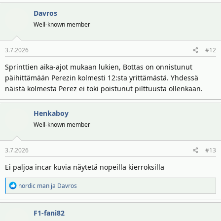
Davros
Well-known member
3.7.2026
#12
Sprinttien aika-ajot mukaan lukien, Bottas on onnistunut
päihittämään Perezin kolmesti 12:sta yrittämästä. Yhdessä
näistä kolmesta Perez ei toki poistunut pilttuusta ollenkaan.
Henkaboy
Well-known member
3.7.2026
#13
Ei paljoa incar kuvia näytetä nopeilla kierroksilla
R
nordic man
ja
Davros
e
a
F1-fani82
k