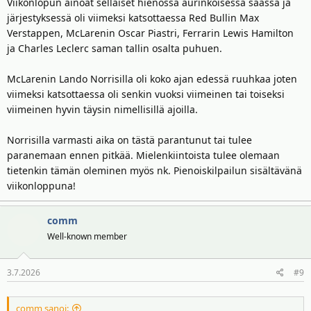
Viikonlopun ainoat sellaiset hienossa aurinkoisessa säässä ja
järjestyksessä oli viimeksi katsottaessa Red Bullin Max
Verstappen, McLarenin Oscar Piastri, Ferrarin Lewis Hamilton
ja Charles Leclerc saman tallin osalta puhuen.
McLarenin Lando Norrisilla oli koko ajan edessä ruuhkaa joten
viimeksi katsottaessa oli senkin vuoksi viimeinen tai toiseksi
viimeinen hyvin täysin nimellisillä ajoilla.
Norrisilla varmasti aika on tästä parantunut tai tulee
paranemaan ennen pitkää. Mielenkiintoista tulee olemaan
tietenkin tämän oleminen myös nk. Pienoiskilpailun sisältävänä
viikonloppuna!
comm
Well-known member
3.7.2026
#9
comm sanoi: