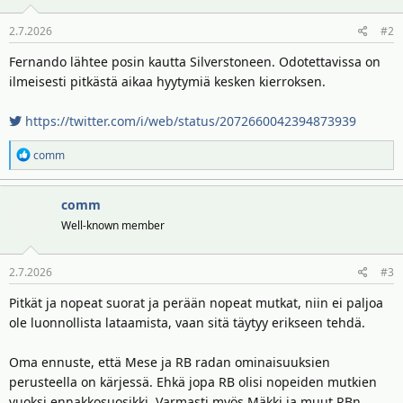
o
2.7.2026
#2
t
:
Fernando lähtee posin kautta Silverstoneen. Odotettavissa on
ilmeisesti pitkästä aikaa hyytymiä kesken kierroksen.
https://twitter.com/i/web/status/2072660042394873939
R
comm
e
a
comm
k
t
Well-known member
i
o
2.7.2026
#3
t
:
Pitkät ja nopeat suorat ja perään nopeat mutkat, niin ei paljoa
ole luonnollista lataamista, vaan sitä täytyy erikseen tehdä.
Oma ennuste, että Mese ja RB radan ominaisuuksien
perusteella on kärjessä. Ehkä jopa RB olisi nopeiden mutkien
vuoksi ennakkosuosikki. Varmasti myös Mäkki ja muut RBn