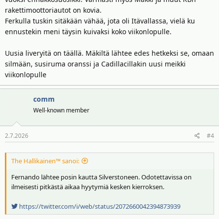
rakettimoottoriautot on kovia.
Ferkulla tuskin sitäkään vähää, jota oli Itävallassa, vielä ku
ennustekin meni täysin kuivaksi koko viikonlopulle.
Uusia liveryitä on täällä. Mäkiltä lähtee edes hetkeksi se, omaan
silmään, susiruma oranssi ja Cadillacillakin uusi meikki
viikonlopulle
comm
Well-known member
2.7.2026
#4
The Hallikainen™ sanoi:
Fernando lähtee posin kautta Silverstoneen. Odotettavissa on
ilmeisesti pitkästä aikaa hyytymiä kesken kierroksen.
https://twitter.com/i/web/status/2072660042394873939