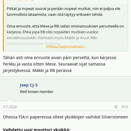
Pitkät ja nopeat suorat ja perään nopeat mutkat, niin ei paljoa ole
luonnollista lataamista, vaan sitä täytyy erikseen tehdä.
Oma ennuste, että Mese ja RB radan ominaisuuksien perusteella on
kärjessä. Ehkä jopa RB olisi nopeiden mutkien vuoksi
ennakkosuosikki. Varmasti myös Mäkki ja muut RBn
rakettimoottoriautot on kovia.
Klikkaa laajentaaksesi...
Ferkulla tuskin sitäkään vähää, jota oli Itävallassa, vielä ku
ennustekin meni täysin kuivaksi koko viikonlopulle.
Tähän asti oma ennuste aivan päin persettä, kun kärjessä
Ferkku ja vasta sitten Mese. Seuraavat sijat samassa
Uusia liveryitä on täällä. Mäkiltä lähtee edes hetkeksi se, omaan
järjestyksessä. Mäkki ja RB perässä
silmään, susiruma oranssi ja Cadillacillakin uusi meikki viikonlopulle
Jeep CJ-5
Well-known member
3.7.2026
#10
Ohessa FIA:n papereissa olleet yksikköjen vaihdot Silverstoneen
Vaihdettu uusi moottori yksikkö: