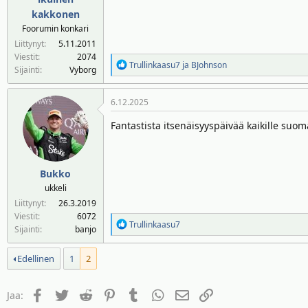
kakkonen
Foorumin konkari
Liittynyt
5.11.2011
Viestit
2074
R
Trullinkaasu7
ja
BJohnson
Sijainti
Vyborg
e
a
6.12.2025
k
t
Fantastista itsenäisyyspäivää kaikille suom
i
o
t
:
Bukko
ukkeli
Liittynyt
26.3.2019
Viestit
6072
R
Trullinkaasu7
Sijainti
banjo
e
a
Edellinen
1
2
k
t
i
Facebook
Twitter
Reddit
Pinterest
Tumblr
WhatsApp
Sähköposti
Linkki
Jaa:
o