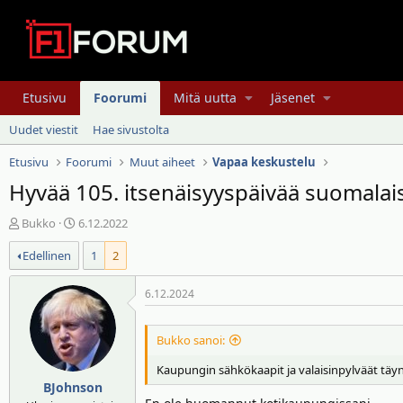
Etusivu
Foorumi
Mitä uutta
Jäsenet
Uudet viestit
Hae sivustolta
Etusivu
Foorumi
Muut aiheet
Vapaa keskustelu
Hyvää 105. itsenäisyyspäivää suomalais
V
A
Bukko
6.12.2022
i
l
Edellinen
1
2
e
o
s
i
t
t
6.12.2024
i
u
k
s
Bukko sanoi:
e
p
t
ä
Kaupungin sähkökaapit ja valaisinpylväät täyn
j
i
BJohnson
u
v