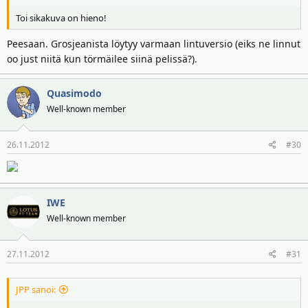
Toi sikakuva on hieno!
Peesaan. Grosjeanista löytyy varmaan lintuversio (eiks ne linnut
oo just niitä kun törmäilee siinä pelissä?).
Quasimodo
Well-known member
26.11.2012
#30
IWE
Well-known member
27.11.2012
#31
JPP sanoi: