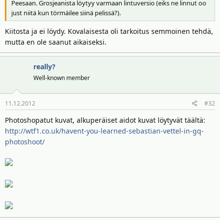
Peesaan. Grosjeanista löytyy varmaan lintuversio (eiks ne linnut oo
just niitä kun törmäilee siinä pelissä?).
Kiitosta ja ei löydy. Kovalaisesta oli tarkoitus semmoinen tehdä,
mutta en ole saanut aikaiseksi.
really?
Well-known member
11.12.2012
#32
Photoshopatut kuvat, alkuperäiset aidot kuvat löytyvät täältä:
http://wtf1.co.uk/havent-you-learned-sebastian-vettel-in-gq-
photoshoot/