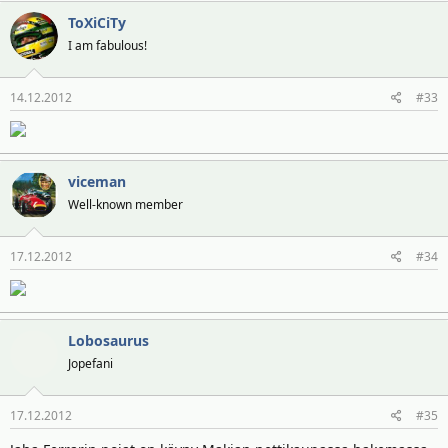
ToXiCiTy
I am fabulous!
14.12.2012
#33
viceman
Well-known member
17.12.2012
#34
Lobosaurus
Jopefani
17.12.2012
#35