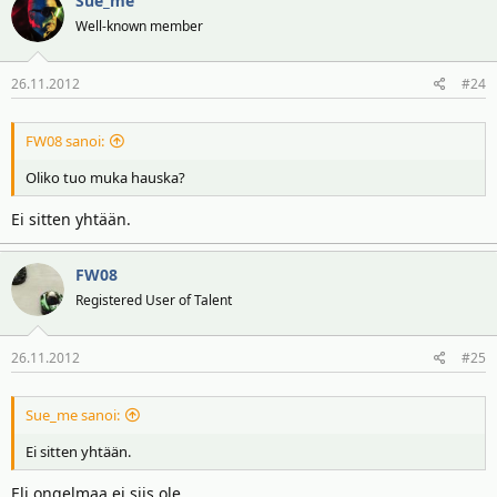
Sue_me
Well-known member
26.11.2012
#24
FW08 sanoi:
Oliko tuo muka hauska?
Ei sitten yhtään.
FW08
Registered User of Talent
26.11.2012
#25
Sue_me sanoi:
Ei sitten yhtään.
Eli ongelmaa ei siis ole.