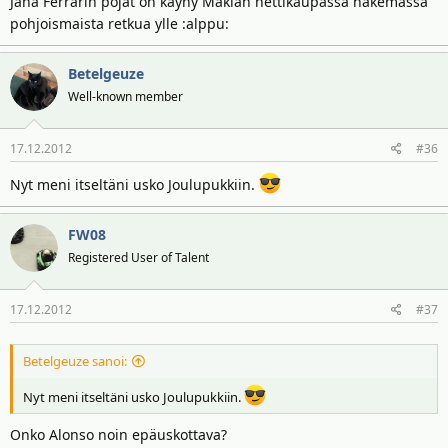
Jaha Ferrarin pojat on käyny Makian nettikaupassa hakemassa
pohjoismaista retkua ylle :alppu:
Betelgeuze
Well-known member
17.12.2012
#36
Nyt meni itseltäni usko Joulupukkiin.
FW08
Registered User of Talent
17.12.2012
#37
Betelgeuze sanoi:
Nyt meni itseltäni usko Joulupukkiin.
Onko Alonso noin epäuskottava?