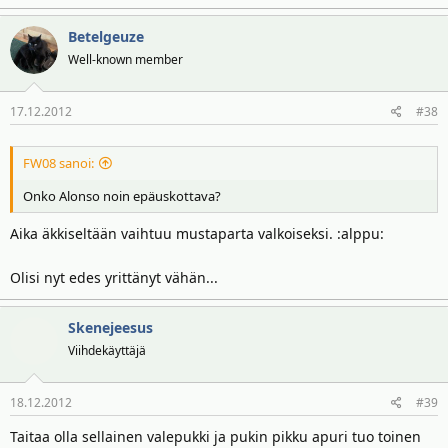
Betelgeuze
Well-known member
17.12.2012
#38
FW08 sanoi:
Onko Alonso noin epäuskottava?
Aika äkkiseltään vaihtuu mustaparta valkoiseksi. :alppu:
Olisi nyt edes yrittänyt vähän...
Skenejeesus
Viihdekäyttäjä
18.12.2012
#39
Taitaa olla sellainen valepukki ja pukin pikku apuri tuo toinen