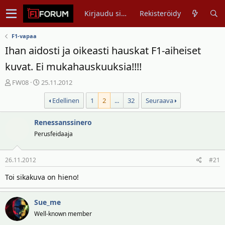
Kirjaudu sisään
Rekisteröidy
F1-vapaa
Ihan aidosti ja oikeasti hauskat F1-aiheiset
kuvat. Ei mukahauskuuksia!!!!
V
A
FW08
25.11.2012
i
l
Edellinen
1
2
...
32
Seuraava
e
o
s
i
t
Renessanssinero
t
i
u
Perusfeidaaja
k
s
e
p
26.11.2012
#21
t
ä
j
i
Toi sikakuva on hieno!
u
v
n
ä
Sue_me
a
m
l
ä
Well-known member
o
ä