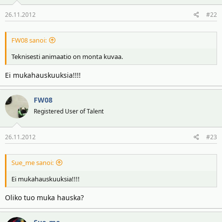
i
r
26.11.2012
#22
t
ä
t
a
FW08 sanoi:
j
Teknisesti animaatio on monta kuvaa.
a
Ei mukahauskuuksia!!!!
FW08
Registered User of Talent
26.11.2012
#23
Sue_me sanoi:
Ei mukahauskuuksia!!!!
Oliko tuo muka hauska?