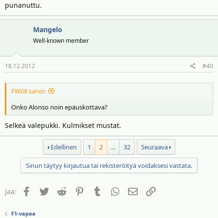
punanuttu.
Mangelo
Well-known member
18.12.2012
#40
FW08 sanoi:
Onko Alonso noin epäuskottava?
Selkeä valepukki. Kulmikset mustat.
Edellinen
1
2
...
32
Seuraava
Sinun täytyy kirjautua tai rekisteröityä voidaksesi vastata.
Facebook
Twitter
Reddit
Pinterest
Tumblr
WhatsApp
Sähköposti
Linkki
Jaa:
F1-vapaa