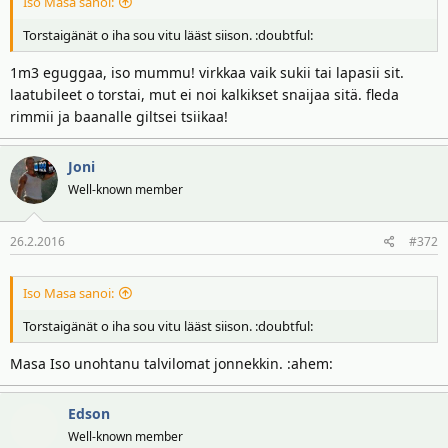
Iso Masa sanoi:
Torstaigänät o iha sou vitu lääst siison. :doubtful:
1m3 eguggaa, iso mummu! virkkaa vaik sukii tai lapasii sit.
laatubileet o torstai, mut ei noi kalkikset snaijaa sitä. fleda
rimmii ja baanalle giltsei tsiikaa!
Joni
Well-known member
26.2.2016
#372
Iso Masa sanoi:
Torstaigänät o iha sou vitu lääst siison. :doubtful:
Masa Iso unohtanu talvilomat jonnekkin. :ahem:
Edson
Well-known member