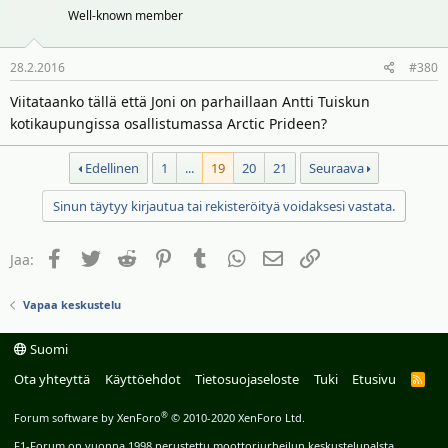
Well-known member
28.2.2016
#380
Viitataanko tällä että Joni on parhaillaan Antti Tuiskun
kotikaupungissa osallistumassa Arctic Prideen?
Edellinen
1
...
19
20
21
Seuraava
Sinun täytyy kirjautua tai rekisteröityä voidaksesi vastata.
Facebook
Twitter
Reddit
Pinterest
Tumblr
WhatsApp
Sähköposti
Linkki
Jaa:
Vapaa keskustelu
Suomi
Ota yhteyttä
Käyttöehdot
Tietosuojaseloste
Tuki
Etusivu
R
S
S
®
Forum software by XenForo
© 2010-2020 XenForo Ltd.
F1-Forum on vuonna 1998 perustettu moottoriurheilun keskustelupalsta.