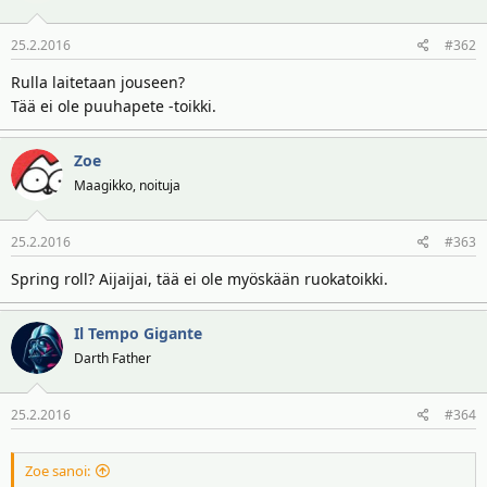
t
ä
t
25.2.2016
#362
a
j
Rulla laitetaan jouseen?
a
Tää ei ole puuhapete -toikki.
Zoe
Maagikko, noituja
25.2.2016
#363
Spring roll? Aijaijai, tää ei ole myöskään ruokatoikki.
Il Tempo Gigante
Darth Father
25.2.2016
#364
Zoe sanoi: