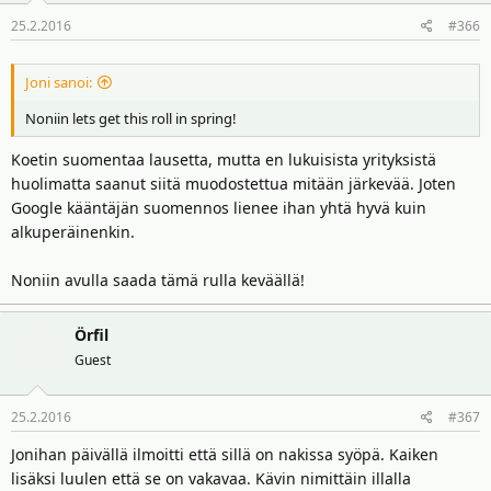
25.2.2016
#366
Joni sanoi:
Noniin lets get this roll in spring!
Koetin suomentaa lausetta, mutta en lukuisista yrityksistä
huolimatta saanut siitä muodostettua mitään järkevää. Joten
Google kääntäjän suomennos lienee ihan yhtä hyvä kuin
alkuperäinenkin.
Noniin avulla saada tämä rulla keväällä!
Örfil
Guest
25.2.2016
#367
Jonihan päivällä ilmoitti että sillä on nakissa syöpä. Kaiken
lisäksi luulen että se on vakavaa. Kävin nimittäin illalla