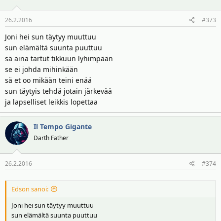
26.2.2016
#373
Joni hei sun täytyy muuttuu
sun elämältä suunta puuttuu
sä aina tartut tikkuun lyhimpään
se ei johda mihinkään
sä et oo mikään teini enää
sun täytyis tehdä jotain järkevää
ja lapselliset leikkis lopettaa
Il Tempo Gigante
Darth Father
26.2.2016
#374
Edson sanoi:
Joni hei sun täytyy muuttuu
sun elämältä suunta puuttuu