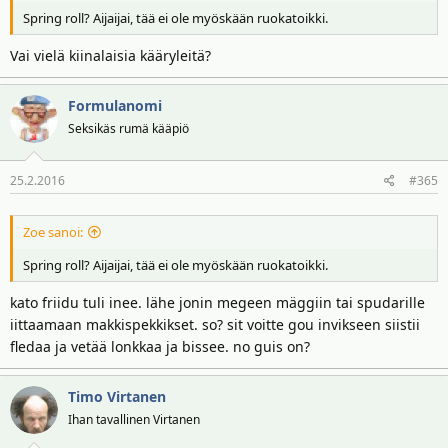
Spring roll? Aijaijai, tää ei ole myöskään ruokatoikki.
Vai vielä kiinalaisia kääryleitä?
Formulanomi
Seksikäs rumä kääpiö
25.2.2016
#365
Zoe sanoi:
Spring roll? Aijaijai, tää ei ole myöskään ruokatoikki.
kato friidu tuli inee. lähe jonin megeen mäggiin tai spudarille
iittaamaan makkispekkikset. so? sit voitte gou invikseen siistii
fledaa ja vetää lonkkaa ja bissee. no guis on?
Timo Virtanen
Ihan tavallinen Virtanen