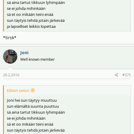
sä aina tartut tikkuun lyhimpään
se ei johda mihinkään
sä et oo mikään teini enää
sun täytyis tehdä jotain järkevää
ja lapselliset leikkis lopettaa
*tirsk*
Joni
Well-known member
26.2.2016
#375
Edson sanoi:
Joni hei sun täytyy muuttuu
sun elämältä suunta puuttuu
sä aina tartut tikkuun lyhimpään
se ei johda mihinkään
sä et oo mikään teini enää
sun täytyis tehdä jotain järkevää