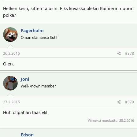
Hetken kesti, sitten tajusin. Eiks kuvassa olekin Rainierin nuorin
poika?
Fagerholm
Oman elämänsä Sutil
26.2.2016
#378
Olen.
Joni
Well-known member
27.2.2016
#379
Huh olipahan taas vkl.
Viimeksi muokattu:
28.2.2016
Edson