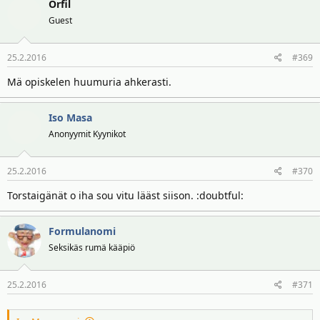
Örfil
Guest
25.2.2016
#369
Mä opiskelen huumuria ahkerasti.
Iso Masa
Anonyymit Kyynikot
25.2.2016
#370
Torstaigänät o iha sou vitu lääst siison. :doubtful:
Formulanomi
Seksikäs rumä kääpiö
25.2.2016
#371