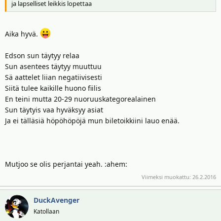
ja lapselliset leikkis lopettaa
Aika hyvä.
Edson sun täytyy relaa
Sun asentees täytyy muuttuu
Sä aattelet liian negatiivisesti
Siitä tulee kaikille huono fiilis
En teini mutta 20-29 nuoruuskategorealainen
Sun täytyis vaa hyväksyy asiat
Ja ei tälläsiä höpöhöpöjä mun biletoikkiini lauo enää.
Mutjoo se olis perjantai yeah. :ahem:
Viimeksi muokattu:
26.2.2016
DuckAvenger
Katollaan