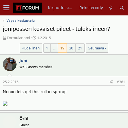
Kirjaudu sisään
Rekisteröidy
Vapaa keskustelu
jonipossen keväiset pileet - tuleks ineen?
V
A
Formulanomi
1.2.2015
i
l
Edellinen
1
...
19
20
21
Seuraava
e
o
s
i
t
Joni
t
i
u
Well-known member
k
s
e
p
25.2.2016
#361
t
ä
j
i
Noniin lets get this roll in spring!
u
v
n
ä
a
m
l
ä
o
ä
Örfil
i
r
Guest