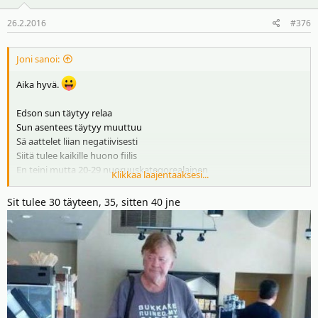
26.2.2016
#376
Joni sanoi:
Aika hyvä.
Edson sun täytyy relaa
Sun asentees täytyy muuttuu
Sä aattelet liian negatiivisesti
Siitä tulee kaikille huono fiilis
En teini mutta 20-29 nuoruuskategorealainen
Klikkaa laajentaaksesi...
Sun täytyis vaa hyväksyy asiat
Ja ei tälläsiä höpöhöpöjä mun biletoikkiini lauo enää.
Sit tulee 30 täyteen, 35, sitten 40 jne
Mutjoo se olis perjantai yeah. :ahem: