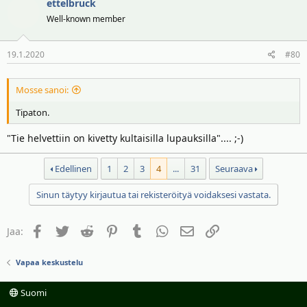
ettelbruck
Well-known member
19.1.2020
#80
Mosse sanoi:
Tipaton.
"Tie helvettiin on kivetty kultaisilla lupauksilla".... ;-)
Edellinen
1
2
3
4
...
31
Seuraava
Sinun täytyy kirjautua tai rekisteröityä voidaksesi vastata.
Facebook
Twitter
Reddit
Pinterest
Tumblr
WhatsApp
Sähköposti
Linkki
Jaa:
Vapaa keskustelu
Suomi