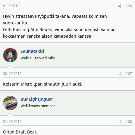
8.12.2019
#66
Hyvin stressaava työputki takana. Vapaata kolmisen
vuorokautta.
Leth Riesling Alte Reben, viini joka sopi hienosti vaimon
kokkaaman ranskalaisen kanapadan kanssa,
Saunatakki
Walk a Crooked Mile
20.12.2019
#67
Keisarin Micro Ipan sihautin juuri auki.
BudLightJaguar
Well-known member
21.12.2019
#68
Orion Draft Beer.