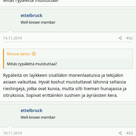
Mitäs rypälettä muistuttaa?
t
ä
t
a
ettelbruck
j
Well-known member
a
14.11.2019
#62
Mosse sanoi:
Mitäs rypälettä muistuttaa?
Rypäleitä on lajikkeen sisälläkin monenlaatuisia ja tekijäkin
asiaan vaikuttaa. Hyvät koshut muistuttavat lähinnä sellaisia
rieslingejä, jotka ovat kuivia, mutta silti hieman hunajaisia ja
sitruksisia. Sopivat erittäinkin sushien ja äyriäisten kera.
ettelbruck
Well-known member
19.11.2019
#63