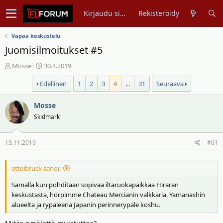
Kirjaudu sisään
Rekisteröidy
Vapaa keskustelu
Juomisilmoitukset #5
V
A
Mosse
30.4.2019
i
l
Edellinen
1
2
3
4
...
31
Seuraava
e
o
s
i
t
Mosse
t
i
u
Skidmark
k
s
e
p
13.11.2019
#61
t
ä
j
i
u
v
ettelbruck sanoi:
n
ä
Samalla kun pohditaan sopivaa iltaruokapaikkaa Hiraran
a
m
keskustasta, hörpimme Chateau Mercianin valkkaria. Yamanashin
l
ä
alueelta ja rypäleenä Japanin perinnerypäle koshu.
o
ä
i
r