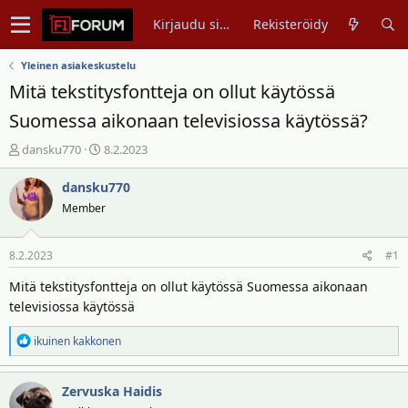
Kirjaudu sisään
Rekisteröidy
Yleinen asiakeskustelu
Mitä tekstitysfontteja on ollut käytössä
Suomessa aikonaan televisiossa käytössä?
V
A
dansku770
8.2.2023
i
l
e
o
dansku770
s
i
Member
t
t
i
u
8.2.2023
#1
k
s
e
p
Mitä tekstitysfontteja on ollut käytössä Suomessa aikonaan
t
ä
televisiossa käytössä
j
i
u
v
R
ikuinen kakkonen
n
ä
e
a
m
a
l
ä
Zervuska Haidis
k
o
ä