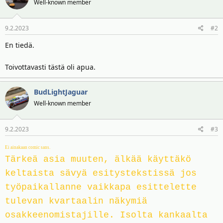
t
Well-known member
i
r
i
t
ä
o
t
9.2.2023
#2
t
a
:
En tiedä.
j
a
Toivottavasti tästä oli apua.
BudLightJaguar
Well-known member
9.2.2023
#3
Ei ainakaan comic sans.
Tärkeä asia muuten, älkää käyttäkö
keltaista sävyä esitystekstissä jos
työpaikallanne vaikkapa esittelette
tulevan kvartaalin näkymiä
osakkeenomistajille. Isolta kankaalta