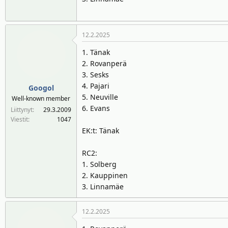
12.2.2025
1. Tänak
2. Rovanperä
3. Sesks
4. Pajari
Googol
5. Neuville
Well-known member
6. Evans
Liittynyt
29.3.2009
Viestit
1047
EK:t: Tänak
RC2:
1. Solberg
2. Kauppinen
3. Linnamäe
12.2.2025