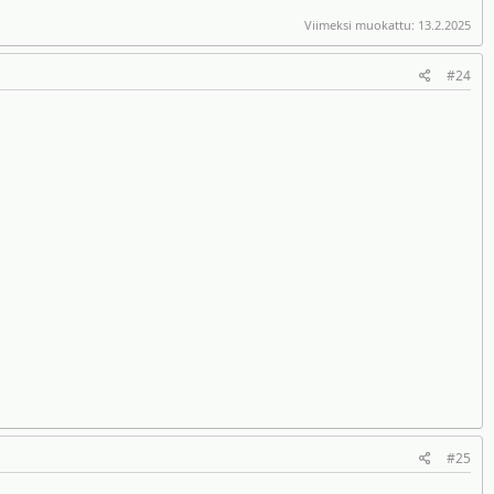
Viimeksi muokattu:
13.2.2025
#24
#25