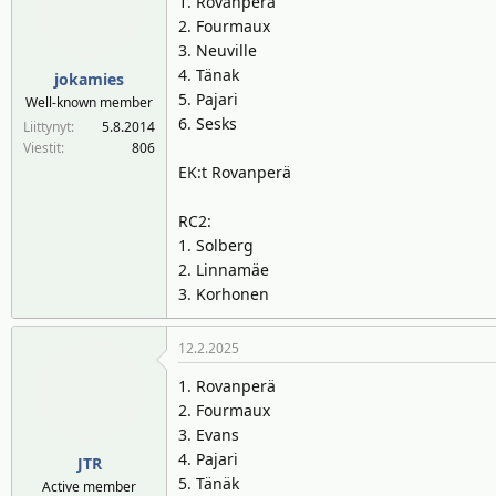
1. Rovanperä
2. Fourmaux
3. Neuville
4. Tänak
jokamies
5. Pajari
Well-known member
6. Sesks
Liittynyt
5.8.2014
Viestit
806
EK:t Rovanperä
RC2:
1. Solberg
2. Linnamäe
3. Korhonen
12.2.2025
1. Rovanperä
2. Fourmaux
3. Evans
4. Pajari
JTR
5. Tänäk
Active member