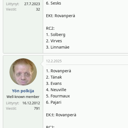
6. Sesks
Liittynyt
27.7.2023
Viestit
32
EKt: Rovanperä
RC2:
1. Solberg
2. Virves
3. Linnamäe
12.2.2025
1. Rovanperä
2. Tänak
3. Evans
4. Neuville
Yön polkija
5. Fourmaux
Well-known member
6. Pajari
Liittynyt
16.12.2012
Viestit
791
EK:t: Rovanperä
RC2: