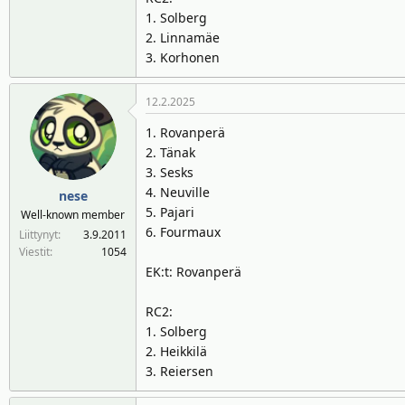
1. Solberg
2. Linnamäe
3. Korhonen
12.2.2025
1. Rovanperä
2. Tänak
3. Sesks
4. Neuville
nese
5. Pajari
Well-known member
6. Fourmaux
Liittynyt
3.9.2011
Viestit
1054
EK:t: Rovanperä
RC2:
1. Solberg
2. Heikkilä
3. Reiersen