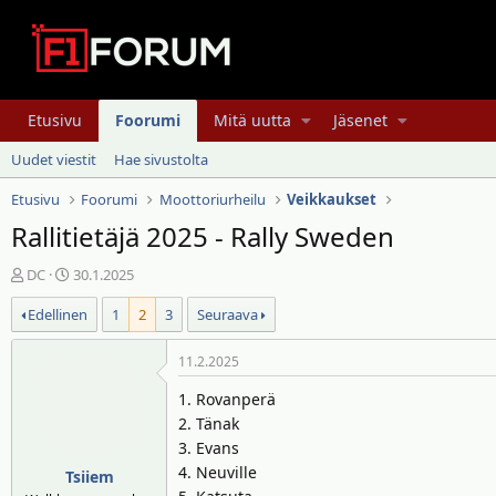
Etusivu
Foorumi
Mitä uutta
Jäsenet
Uudet viestit
Hae sivustolta
Etusivu
Foorumi
Moottoriurheilu
Veikkaukset
Rallitietäjä 2025 - Rally Sweden
V
A
DC
30.1.2025
i
l
Edellinen
1
2
3
Seuraava
e
o
s
i
t
t
11.2.2025
i
u
1. Rovanperä
k
s
2. Tänak
e
p
3. Evans
t
ä
4. Neuville
j
i
Tsiiem
u
v