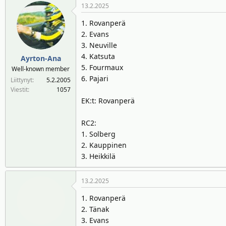
13.2.2025
1. Rovanperä
2. Evans
3. Neuville
4. Katsuta
Ayrton-Ana
5. Fourmaux
Well-known member
6. Pajari
Liittynyt
5.2.2005
Viestit
1057
EK:t: Rovanperä
RC2:
1. Solberg
2. Kauppinen
3. Heikkilä
13.2.2025
1. Rovanperä
2. Tänak
3. Evans