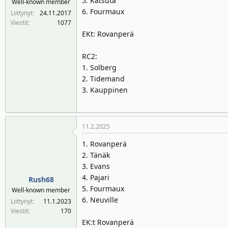
5. Katsuta
Well-known member
n
ä
6. Fourmaux
Liittynyt
24.11.2017
a
m
Viestit
1077
l
ä
EKt: Rovanperä
o
ä
i
r
RC2:
t
ä
1. Solberg
t
2. Tidemand
a
3. Kauppinen
j
a
11.2.2025
1. Rovanperä
2. Tänäk
3. Evans
4. Pajari
Rush68
5. Fourmaux
Well-known member
6. Neuville
Liittynyt
11.1.2023
Viestit
170
EK:t Rovanperä