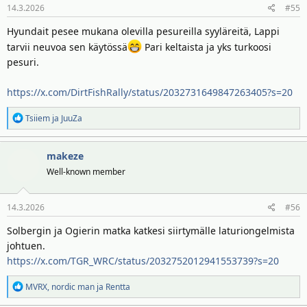
14.3.2026
#55
t
:
Hyundait pesee mukana olevilla pesureilla syyläreitä, Lappi
tarvii neuvoa sen käytössä
Pari keltaista ja yks turkoosi
pesuri.
https://x.com/DirtFishRally/status/2032731649847263405?s=20
R
Tsiiem
ja
JuuZa
e
a
makeze
k
t
Well-known member
i
o
14.3.2026
#56
t
:
Solbergin ja Ogierin matka katkesi siirtymälle laturiongelmista
johtuen.
https://x.com/TGR_WRC/status/2032752012941553739?s=20
R
MVRX
,
nordic man
ja
Rentta
e