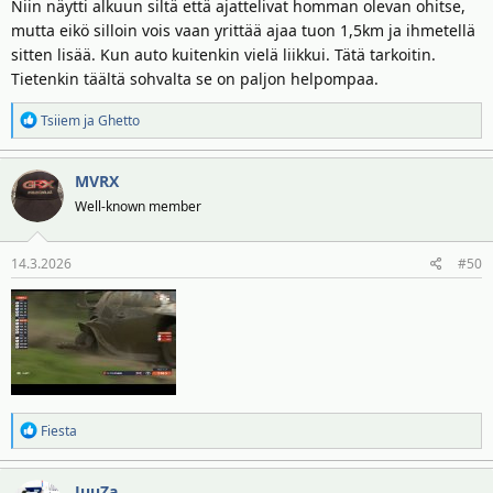
Niin näytti alkuun siltä että ajattelivat homman olevan ohitse,
mutta eikö silloin vois vaan yrittää ajaa tuon 1,5km ja ihmetellä
sitten lisää. Kun auto kuitenkin vielä liikkui. Tätä tarkoitin.
Tietenkin täältä sohvalta se on paljon helpompaa.
R
Tsiiem
ja
Ghetto
e
a
MVRX
k
t
Well-known member
i
o
14.3.2026
#50
t
:
R
Fiesta
e
a
JuuZa
k