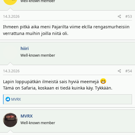
Well-known member
i
o
14.3.2026
#53
t
:
Ihmeen pitkä aika meni Pajarilta viime ek:lla rengasmurheisiin
verrattuna muihin joilla niitä oli.
hiiri
Well-known member
14.3.2026
#54
Lapin loppupätkän ilmeistä sais hyviä meemejä
Tämä on Safaria, koskaan ei tiedä kuinka käy. Tykkään.
R
MVRX
e
a
MVRX
k
t
Well-known member
i
o