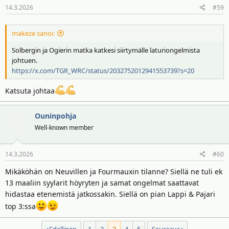
14.3.2026
#59
makeze sanoi:
Solbergin ja Ogierin matka katkesi siirtymälle laturiongelmista
johtuen.
https://x.com/TGR_WRC/status/2032752012941553739?s=20
Katsuta johtaa
Ouninpohja
Well-known member
14.3.2026
#60
Mikäköhän on Neuvillen ja Fourmauxin tilanne? Siellä ne tuli ek
13 maaliin syylarit höyryten ja samat ongelmat saattavat
hidastaa etenemistä jatkossakin. Siellä on pian Lappi & Pajari
top 3:ssa