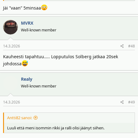
Jäi ”vaan” 5minsaa
MVRX
Well-known member
14.3.2026
#48
Kauheesti tapahtuu….. Lopputulos Solberg jatkaa 20sek
johdossa
Realy
Well-known member
14.3.2026
#49
Antti82 sanoi:
Luuli että meni isommin rikki ja ralli olisi jäänyt siihen.