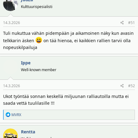
t
Kulttuurispesialisti
i
o
14.3.2026
#51
t
:
Tuli nukuttua vähän pidempään ja aikamoinen näky kun avasin
telkkarin äsken
on tää hienoa, ei kaikkien rallien tarvii olla
nopeuskilpailuja
Ippe
Well-known member
14.3.2026
#52
Ukot työntää sonnan keskellä miljuunan ralliautoilla mutta ei
saada vettä tuulilasille !!!
R
MVRX
e
a
Rentta
k
t