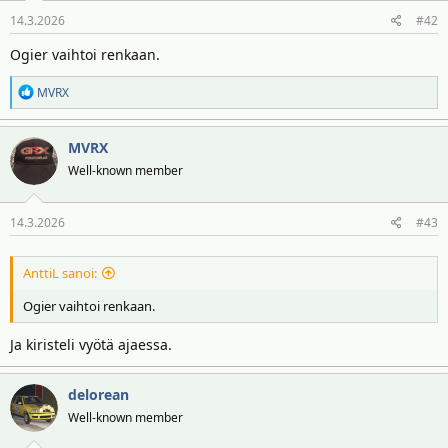
t
ä
14.3.2026
#42
t
a
Ogier vaihtoi renkaan.
j
a
R
MVRX
e
a
MVRX
k
t
Well-known member
i
o
14.3.2026
#43
t
:
AnttiL sanoi:
Ogier vaihtoi renkaan.
Ja kiristeli vyötä ajaessa.
delorean
Well-known member