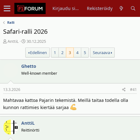
Kirjaudu sisään
Rekisteröidy
Ralli
Safari-ralli 2026
V
A
AnttiL
30.12.2025
i
l
Edellinen
1
2
3
4
5
Seuraava
e
o
s
i
t
Ghetto
t
i
u
Well-known member
k
s
e
p
13.3.2026
#41
t
ä
j
i
Mahtavaa kattoa Pajarin tekemistä. Meillä taitaa todella olla
u
v
kunnon rattimies kiertää sarjaa
n
ä
a
m
l
ä
AnttiL
o
ä
Reittinörtti
i
r