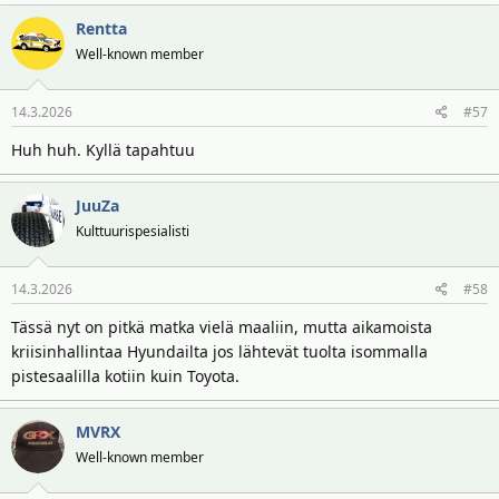
a
Rentta
k
t
Well-known member
i
o
14.3.2026
#57
t
:
Huh huh. Kyllä tapahtuu
JuuZa
Kulttuurispesialisti
14.3.2026
#58
Tässä nyt on pitkä matka vielä maaliin, mutta aikamoista
kriisinhallintaa Hyundailta jos lähtevät tuolta isommalla
pistesaalilla kotiin kuin Toyota.
MVRX
Well-known member