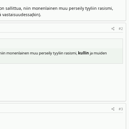
 on sallittua, niin monenlainen muu perseily tyyliin rasismi,
 vastaisuudessa(kin).
#2
 niin monenlainen muu perseily tyyliin rasismi,
kullin
ja muiden
#3