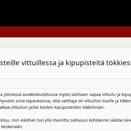
eille vittuillessa ja kipupisteitä tökkie
lä yleisessä asiakeskustelussa myös) sallitaan vapaa vittuilu ja kipu
yisesti siinä tapauksessa, että valittaja on vittuillut muille ja tö
alkaa vittuilun ja/tai toisten kipupisteiden tökkimisen.
oituu, niin eiköhän tuo yllä mainittu sallivuus kohdanne säätöä l
a keskenään.