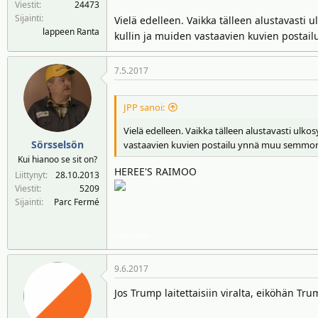
Viestit
24473
n
ä
Sijainti
Vielä edelleen. Vaikka tälleen alustavasti u
a
m
lappeen Ranta
kullin ja muiden vastaavien kuvien posta
l
ä
o
ä
i
r
7.5.2017
t
ä
t
JPP sanoi:
a
j
Vielä edelleen. Vaikka tälleen alustavasti ulko
a
Sörsselsön
vastaavien kuvien postailu ynnä muu semmone
Kui hianoo se sit on?
HEREE'S RAIMOO
Liittynyt
28.10.2013
Viestit
5209
Sijainti
Parc Fermé
(mites pilut)
9.6.2017
Jos Trump laitettaisiin viralta, eiköhän Tr