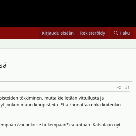
Kirjaudu sisään
Rekisteröidy
Haku
ssä
#1
pisteiden tökkiminen, mutta kielletään vittuilusta ja
kkinyt jonkun muun kipupisteitä. Että kannattaa ehkä kuitenkin
ievempään (vai onko se tiukempaan?) suuntaan. Katsotaan nyt