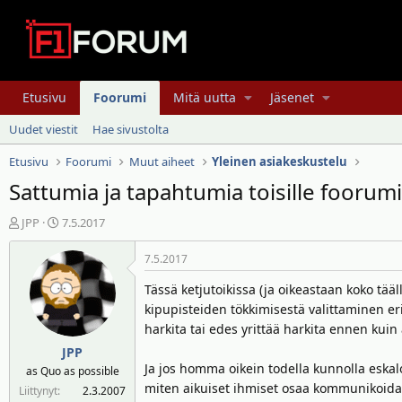
Etusivu
Foorumi
Mitä uutta
Jäsenet
Uudet viestit
Hae sivustolta
Etusivu
Foorumi
Muut aiheet
Yleinen asiakeskustelu
Sattumia ja tapahtumia toisille foorumist
V
A
JPP
7.5.2017
i
l
e
o
7.5.2017
s
i
Tässä ketjutoikissa (ja oikeastaan koko tääl
t
t
kipupisteiden tökkimisestä valittaminen erit
i
u
harkita tai edes yrittää harkita ennen kuin 
k
s
e
p
JPP
t
ä
Ja jos homma oikein todella kunnolla eskal
as Quo as possible
j
i
miten aikuiset ihmiset osaa kommunikoid
Liittynyt
2.3.2007
u
v