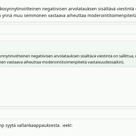
lkosynnytinviitteinen negatiivisen arvolatauksen sisältävä viestintä
ilu ynnä muu semmonen vastaava aiheuttaa moderointitoimenpiteitä
synnytinviitteinen negatiivisen arvolatauksen sisältävä viestintä on sallittua,
n vastaava aiheuttaa moderointitoimenpiteitä vastaisuudessa(kin).
ump syytä vallankaappauksesta. :eek!: