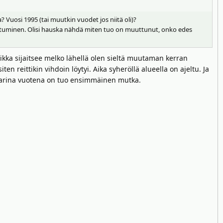
? Vuosi 1995 (tai muutkin vuodet jos niitä oli)?
istuminen. Olisi hauska nähdä miten tuo on muuttunut, onko edes
paikka sijaitsee melko lähellä olen sieltä muutaman kerran
n reittikin vihdoin löytyi. Aika syheröllä alueella on ajeltu. Ja
jo parina vuotena on tuo ensimmäinen mutka.