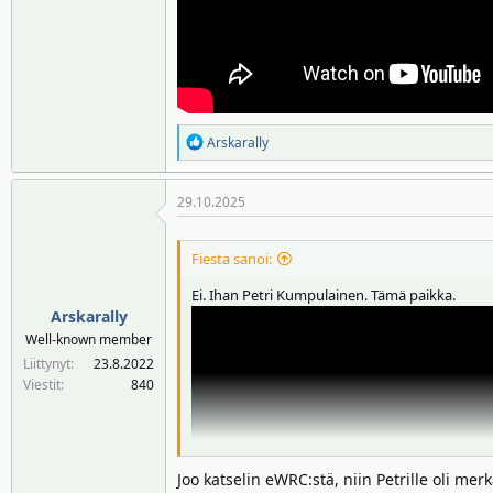
R
Arskarally
e
a
29.10.2025
k
t
i
Fiesta sanoi:
o
t
Ei. Ihan Petri Kumpulainen. Tämä paikka.
:
Arskarally
Well-known member
Liittynyt
23.8.2022
Viestit
840
Joo katselin eWRC:stä, niin Petrille oli mer