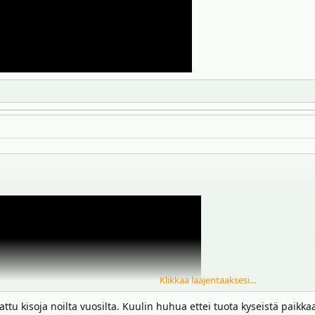
Klikkaa laajentaaksesi...
kattu kisoja noilta vuosilta. Kuulin huhua ettei tuota kyseistä paik