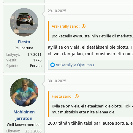
29.10.2025
Arskarally sanoi:
Joo katselin eWRC:stä, niin Petrille oli merkat
Fiesta
Kyllä se on vielä, ei tietääkseni ole oiottu
Ralliperuna
oli vielä langatkin, mut muistaisin että niit
Liittynyt
1.7.2011
Viestit
1776
R
Arskarally
ja
Ojarumpu
Sijainti
Porvoo
e
a
30.10.2025
k
t
i
Fiesta sanoi:
o
t
Kyllä se on vielä, ei tietääkseni ole oiottu. To
:
Mahlainen
mut muistaisin että niitä ei enää ole.
jarruton
2007 tähän tähän taisi pari autoa sortua, e
Well-known member
Liittynyt
23.3.2008