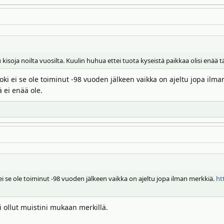
tu kisoja noilta vuosilta. Kuulin huhua ettei tuota kyseistä paikkaa olisi enä
. Toki ei se ole toiminut -98 vuoden jälkeen vaikka on ajeltu jopa ilm
ä ei enää ole.
ki ei se ole toiminut -98 vuoden jälkeen vaikka on ajeltu jopa ilman merkkiä.
ht
i ollut muistini mukaan merkillä.