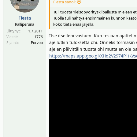
Fiesta sanoi:
o
t
Tuli tuosta Yleisöpyörityskilpailusta mieleen e
:
Fiesta
Tuolla tuli nähtyä ensimmäinen kunnon kaato,
koko tietä enää jäljellä.
Ralliperuna
Liittynyt
1.7.2011
Itse itselleni vastaen. Kun tosiaan ajattel
Viestit
1776
ajellutkin tuloksetta ohi. Onneks törmäsin 
Sijainti
Porvoo
ajelen päivittäin tuosta ohi mutta en ole 
https://maps.app.goo.gl/XHq2V2974P1ikVs