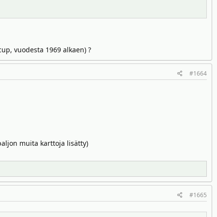
-cup, vuodesta 1969 alkaen) ?
#1664
ljon muita karttoja lisätty)
#1665