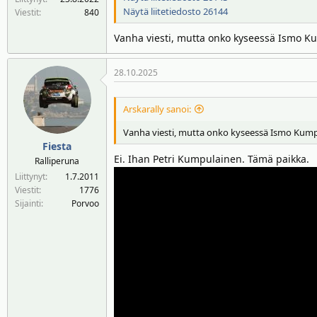
Näytä liitetiedosto 26144
Viestit
840
Vanha viesti, mutta onko kyseessä Ismo Kump
28.10.2025
Arskarally sanoi:
Vanha viesti, mutta onko kyseessä Ismo Kumpulai
Fiesta
Ei. Ihan Petri Kumpulainen. Tämä paikka.
Ralliperuna
Liittynyt
1.7.2011
Viestit
1776
Sijainti
Porvoo