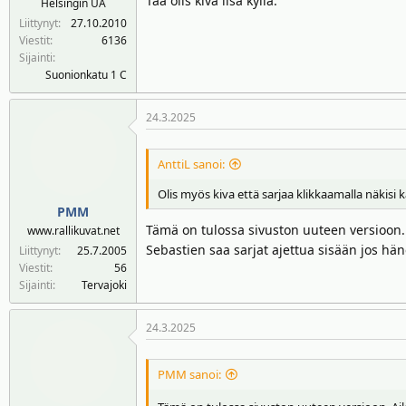
Tää olis kiva lisä kyllä.
Helsingin UA
n
ä
Liittynyt
27.10.2010
a
m
Viestit
6136
l
ä
Sijainti
o
ä
Suonionkatu 1 C
i
r
t
ä
24.3.2025
t
a
j
AnttiL sanoi:
a
Olis myös kiva että sarjaa klikkaamalla näkisi k
PMM
Tämä on tulossa sivuston uuteen versioon. 
www.rallikuvat.net
Sebastien saa sarjat ajettua sisään jos häne
Liittynyt
25.7.2005
Viestit
56
Sijainti
Tervajoki
24.3.2025
PMM sanoi: