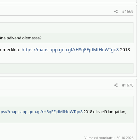
#1669
ä tänä päivänä olemassa?
an merkkiä.
https://maps.app.goo.gl/rH8qEEjdMfHdWTgo8
2018
#1670
tps://maps.app.goo.gl/rH8qEEjdMfHdWTgo8
2018 oli vielä langatkin,
Viimeksi muokattu:
30.10.2025