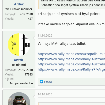
Tämä on tulossa sivuston uuteen versioon. Aika
Ardex
Sebastien saa sarjat ajettua sisään jos hänelle l
Well-known member
Eri sarjojen näkyminen olisi hyvä pointti.
Liittynyt
4.12.2018
Viestit
427
Pitääkö näiden sarjojen kilpailut olla jo R
11.10.2025
Vanhoja MM-ralleja taas tullut:
https://www.rally-maps.com/Acropolis-Rall
https://www.rally-maps.com/Rally-Australi
AnttiL
https://www.rally-maps.com/Rally-Australi
Reittinörtti
https://www.rally-maps.com/Rally-YPF-Arg
Liittynyt
25.12.2010
Viestit
17983
Sijainti
R
Fiesta
Tampereen lenkki
e
a
16.10.2025
k
t
i