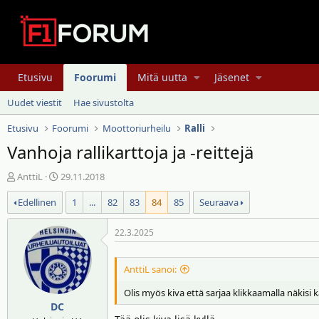
Etusivu
Foorumi
Mitä uutta
Jäsenet
Uudet viestit
Hae sivustolta
Etusivu
Foorumi
Moottoriurheilu
Ralli
Vanhoja rallikarttoja ja -reittejä
V
A
AnttiL
29.11.2018
i
l
Edellinen
1
...
82
83
84
85
Seuraava
e
o
s
i
t
t
22.3.2025
i
u
k
s
AnttiL sanoi:
e
p
t
ä
Olis myös kiva että sarjaa klikkaamalla näkisi k
j
i
DC
u
v