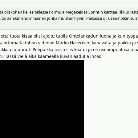
ttä oliskohan kellää tallessa Formula Megakeidas Sprintin karttaa Tikkurilasta
 tai ainakin ensimmäinen jonka muistan hyvin. Paikassa oli useampikin su
in että tuota kisaa olisi ajeltu tuolla Ohtolankadun luona ja kun työ
saattumalta tähän videoon Marko Haverisen kanavalta ja paikka ja site
paikkaa tajunnut. Pelipaikka jossa siis kaatui ja oli useampi ulosa
c6
Tässä vielä aika kaamealla kuvanlaadulla incar.