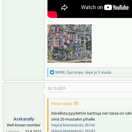
R
MVRX
,
Ojarumpu
,
Vepe
ja 3 muuta
e
a
28.10.2025
k
t
i
Fiesta sanoi:
o
t
Itärallista pyydettiin karttoja niin tässä on 
:
Arskarally
siinä 20 muutakin pihalle.
Näytä liitetiedosto 26142
Well-known member
Näytä liitetiedosto 26143
Liittynyt
23.8.2022