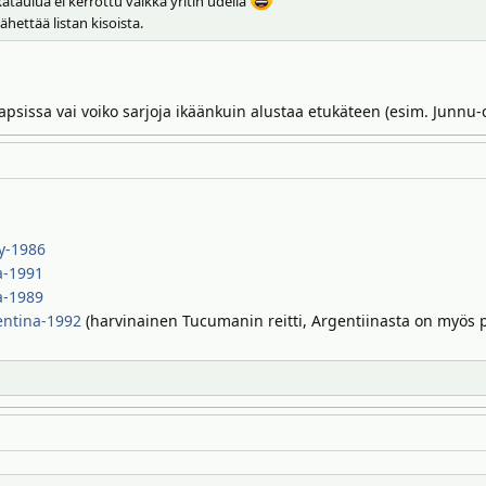
taulua ei kerrottu vaikka yritin udella
ähettää listan kisoista.
mapsissa vai voiko sarjoja ikäänkuin alustaa etukäteen (esim. Junnu
y-1986
a-1991
a-1989
entina-1992
(harvinainen Tucumanin reitti, Argentiinasta on myös pa