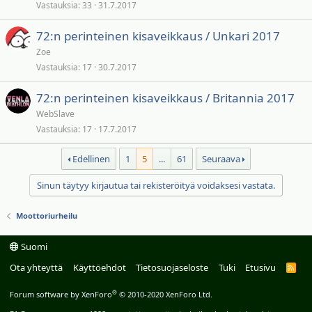
Vastauksia
33
31.7.2017
72:n perinteinen kisaveikkaus / Unkari 2017
Zoe
Vastauksia
17
30.7.2017
72:n perinteinen kisaveikkaus / Britannia 2017
WebSlave
Vastauksia
17
17.7.2017
Edellinen
1
5
...
61
Seuraava
Sinun täytyy kirjautua tai rekisteröityä voidaksesi vastata.
Moottoriurheilu
Suomi
Ota yhteyttä
Käyttöehdot
Tietosuojaseloste
Tuki
Etusivu
R
S
S
®
Forum software by XenForo
© 2010-2020 XenForo Ltd.