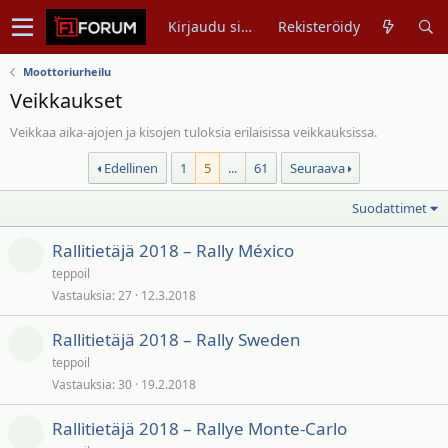
Kirjaudu sisään
Rekisteröidy
Moottoriurheilu
Veikkaukset
Veikkaa aika-ajojen ja kisojen tuloksia erilaisissa veikkauksissa.
Edellinen
1
5
...
61
Seuraava
Suodattimet
Rallitietäjä 2018 – Rally México
teppoil
Vastauksia
27
12.3.2018
Rallitietäjä 2018 – Rally Sweden
teppoil
Vastauksia
30
19.2.2018
Rallitietäjä 2018 – Rallye Monte-Carlo