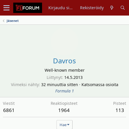
Kirjaudu sisään
Rekisteröidy
Jäsenet
Davros
Well-known member
Liittynyt
14.5.2013
Viimeksi nähty
32 minuuttia sitten
·
Katsomassa osioita
Formula 1
Viestit
Reaktiopisteet
Pisteet
6861
1964
113
Hae